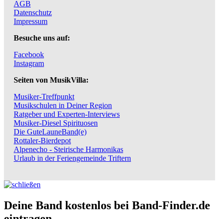
AGB
Datenschutz
Impressum
Besuche uns auf:
Facebook
Instagram
Seiten von MusikVilla:
Musiker-Treffpunkt
Musikschulen in Deiner Region
Ratgeber und Experten-Interviews
Musiker-Diesel Spirituosen
Die GuteLauneBand(e)
Rottaler-Bierdepot
Alpenecho - Steirische Harmonikas
Urlaub in der Feriengemeinde Triftern
Deine Band kostenlos bei Band-Finder.de
eintragen