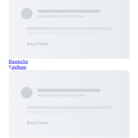
Basstscho
Egglham