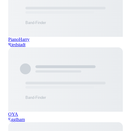
PianoHarry
Riedstadt
OYA
Egglham