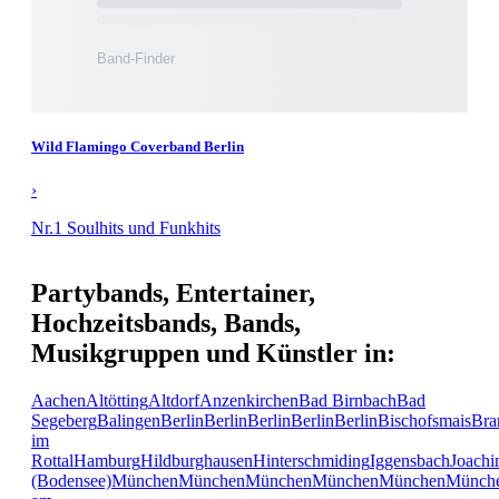
Wild Flamingo Coverband Berlin
›
Nr.1 Soulhits und Funkhits
Partybands, Entertainer,
Hochzeitsbands, Bands,
Musikgruppen und Künstler in:
Aachen
Altötting
Altdorf
Anzenkirchen
Bad Birnbach
Bad
Segeberg
Balingen
Berlin
Berlin
Berlin
Berlin
Berlin
Bischofsmais
Bra
im
Rottal
Hamburg
Hildburghausen
Hinterschmiding
Iggensbach
Joachi
(Bodensee)
München
München
München
München
München
Münch