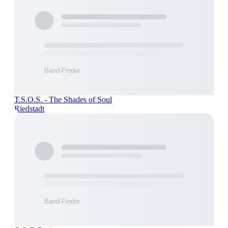
T.S.O.S. - The Shades of Soul
Riedstadt