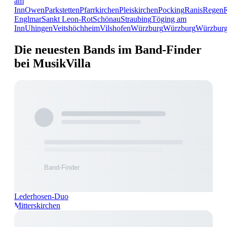
am
Inn
Owen
Parkstetten
Pfarrkirchen
Pleiskirchen
Pocking
Ranis
Regen
Englmar
Sankt Leon-Rot
Schönau
Straubing
Töging am
Inn
Uhingen
Veitshöchheim
Vilshofen
Würzburg
Würzburg
Würzbur
Die neuesten Bands im Band-Finder
bei MusikVilla
Lederhosen-Duo
Mitterskirchen