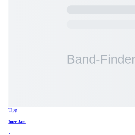
Tipp
Inter-Jam
›