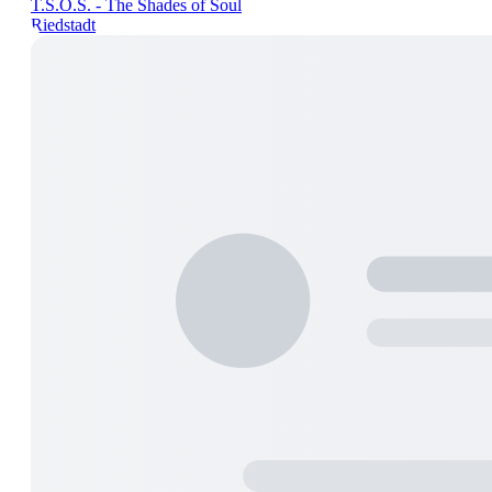
T.S.O.S. - The Shades of Soul
Riedstadt