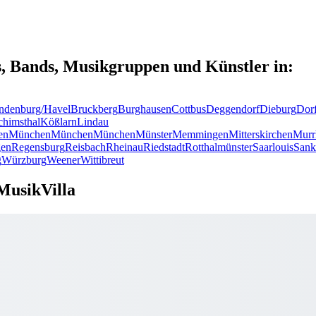
s, Bands, Musikgruppen und Künstler in:
ndenburg/Havel
Bruckberg
Burghausen
Cottbus
Deggendorf
Dieburg
Dor
chimsthal
Kößlarn
Lindau
en
München
München
München
Münster
Memmingen
Mitterskirchen
Murr
en
Regensburg
Reisbach
Rheinau
Riedstadt
Rotthalmünster
Saarlouis
Sank
g
Würzburg
Weener
Wittibreut
MusikVilla