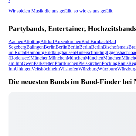
›
Wir spielen Musik die uns gefällt, so wie es uns gefällt.
Partybands, Entertainer, Hochzeitsband
Aachen
Altötting
Altdorf
Anzenkirchen
Bad Birnbach
Bad
Segeberg
Balingen
Berlin
Berlin
Berlin
Berlin
Berlin
Bischofsmais
Bra
im Rottal
Hamburg
Hildburghausen
Hinterschmiding
Iggensbach
Joa
(Bodensee)
München
München
München
München
München
Münch
am Inn
Owen
Parkstetten
Pfarrkirchen
Pleiskirchen
Pocking
Ranis
Reg
Inn
Uhingen
Veitshöchheim
Vilshofen
Würzburg
Würzburg
Würzbur
Die neuesten Bands im Band-Finder bei 