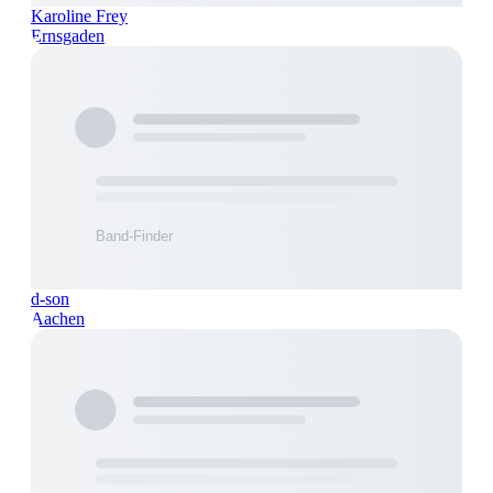
Karoline Frey
Ernsgaden
d-son
Aachen