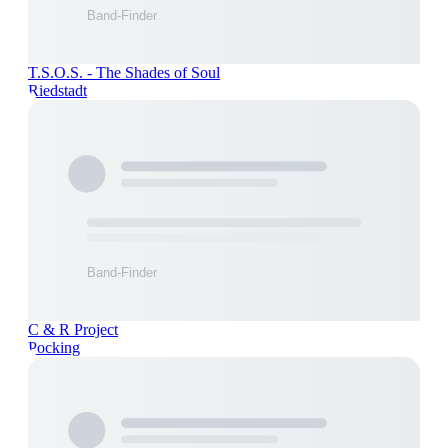
T.S.O.S. - The Shades of Soul
Riedstadt
C & R Project
Pocking