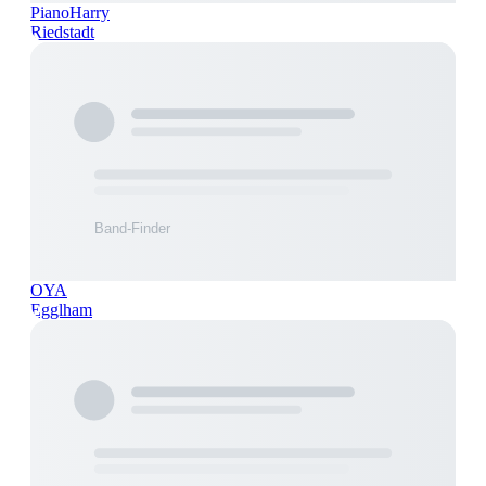
PianoHarry
Riedstadt
OYA
Egglham