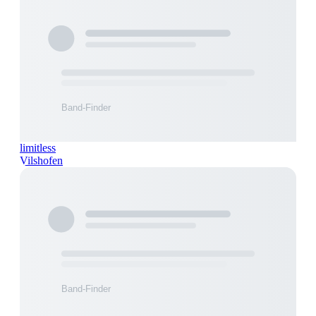
limitless
Vilshofen