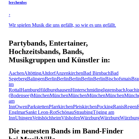
lerchenlos
›
Wir spielen Musik die uns gefällt, so wie es uns gefällt.
Partybands, Entertainer,
Hochzeitsbands, Bands,
Musikgruppen und Künstler in:
Aachen
Altötting
Altdorf
Anzenkirchen
Bad Birnbach
Bad
Segeberg
Balingen
Berlin
Berlin
Berlin
Berlin
Berlin
Bischofsmais
Bra
im
Rottal
Hamburg
Hildburghausen
Hinterschmiding
Iggensbach
Joachi
(Bodensee)
München
München
München
München
München
Münch
am
Inn
Owen
Parkstetten
Pfarrkirchen
Pleiskirchen
Pocking
Ranis
Regen
Englmar
Sankt Leon-Rot
Schönau
Straubing
Töging am
Inn
Uhingen
Veitshöchheim
Vilshofen
Würzburg
Würzburg
Würzbur
Die neuesten Bands im Band-Finder