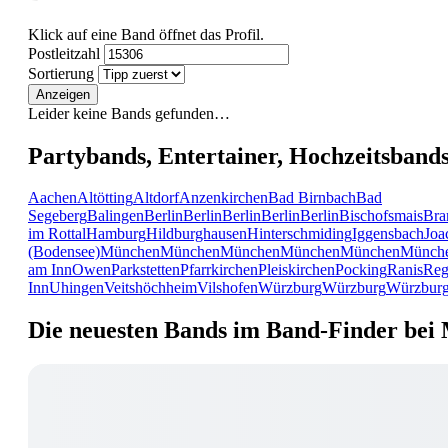
Klick auf eine Band öffnet das Profil.
Postleitzahl
Sortierung
Anzeigen
Leider keine Bands gefunden…
Partybands, Entertainer, Hochzeitsband
Aachen
Altötting
Altdorf
Anzenkirchen
Bad Birnbach
Bad
Segeberg
Balingen
Berlin
Berlin
Berlin
Berlin
Berlin
Bischofsmais
Bra
im Rottal
Hamburg
Hildburghausen
Hinterschmiding
Iggensbach
Joa
(Bodensee)
München
München
München
München
München
Münch
am Inn
Owen
Parkstetten
Pfarrkirchen
Pleiskirchen
Pocking
Ranis
Reg
Inn
Uhingen
Veitshöchheim
Vilshofen
Würzburg
Würzburg
Würzbur
Die neuesten Bands im Band-Finder bei 