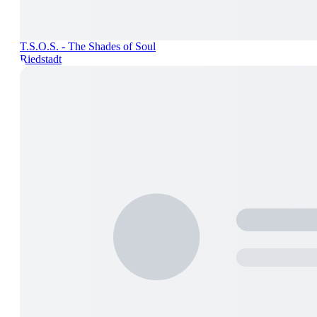
T.S.O.S. - The Shades of Soul
Riedstadt