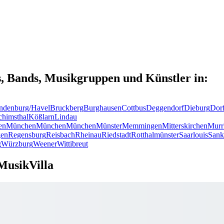
s, Bands, Musikgruppen und Künstler in:
ndenburg/Havel
Bruckberg
Burghausen
Cottbus
Deggendorf
Dieburg
Dor
chimsthal
Kößlarn
Lindau
en
München
München
München
Münster
Memmingen
Mitterskirchen
Murr
en
Regensburg
Reisbach
Rheinau
Riedstadt
Rotthalmünster
Saarlouis
Sank
g
Würzburg
Weener
Wittibreut
MusikVilla