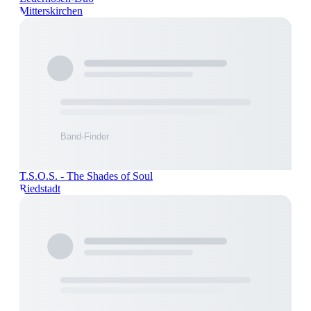
Mitterskirchen
T.S.O.S. - The Shades of Soul
Riedstadt