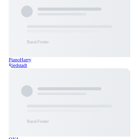
PianoHarry
Riedstadt