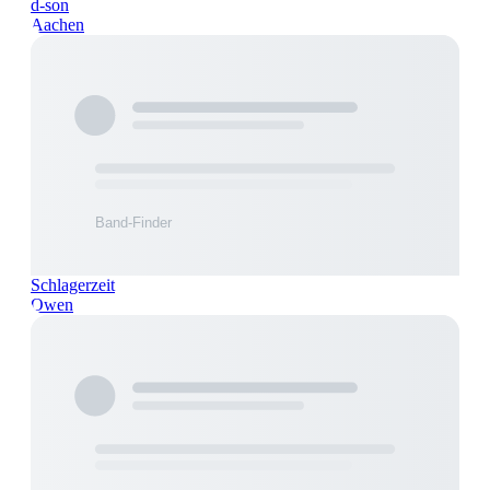
d-son
Aachen
Schlagerzeit
Owen