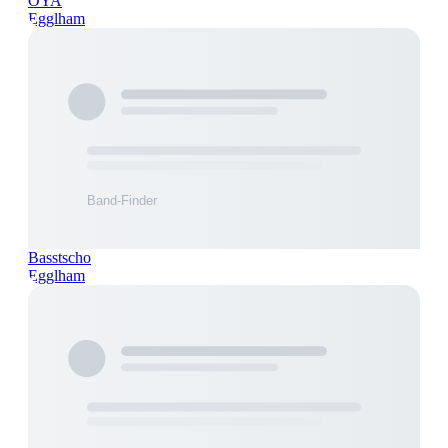
OYA
Egglham
Basstscho
Egglham