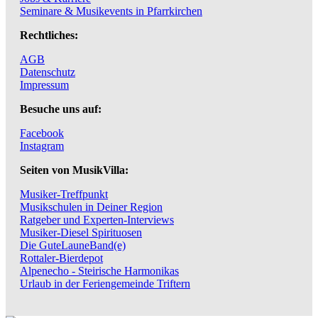
Seminare & Musikevents in Pfarrkirchen
Rechtliches:
AGB
Datenschutz
Impressum
Besuche uns auf:
Facebook
Instagram
Seiten von MusikVilla:
Musiker-Treffpunkt
Musikschulen in Deiner Region
Ratgeber und Experten-Interviews
Musiker-Diesel Spirituosen
Die GuteLauneBand(e)
Rottaler-Bierdepot
Alpenecho - Steirische Harmonikas
Urlaub in der Feriengemeinde Triftern