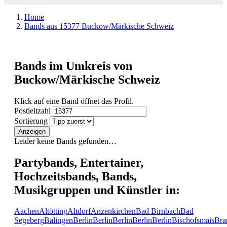
Home
Bands aus 15377 Buckow/Märkische Schweiz
Bands im Umkreis von
Buckow/Märkische Schweiz
Klick auf eine Band öffnet das Profil.
Postleitzahl
Sortierung
Anzeigen
Leider keine Bands gefunden…
Partybands, Entertainer,
Hochzeitsbands, Bands,
Musikgruppen und Künstler in:
Aachen
Altötting
Altdorf
Anzenkirchen
Bad Birnbach
Bad
Segeberg
Balingen
Berlin
Berlin
Berlin
Berlin
Berlin
Bischofsmais
Bra