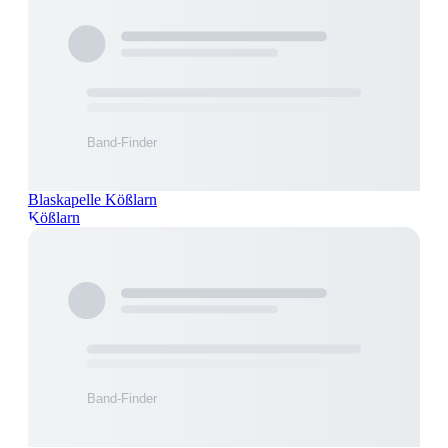
Blaskapelle Kößlarn
Kößlarn