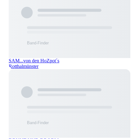
SAM...von den HoZpot´s
Rotthalmünster