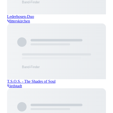
Lederhosen-Duo
Mitterskirchen
T.S.O.S. - The Shades of Soul
Riedstadt