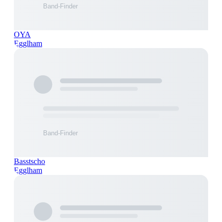
OYA
Egglham
Basstscho
Egglham