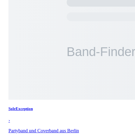
SoleException
›
Partyband und Coverband aus Berlin