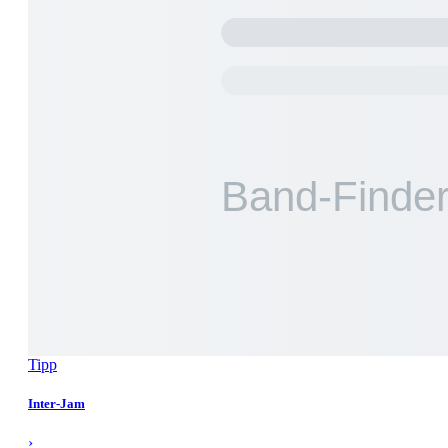
Tipp
Inter-Jam
›