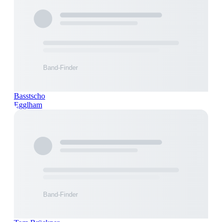
Basstscho
Egglham