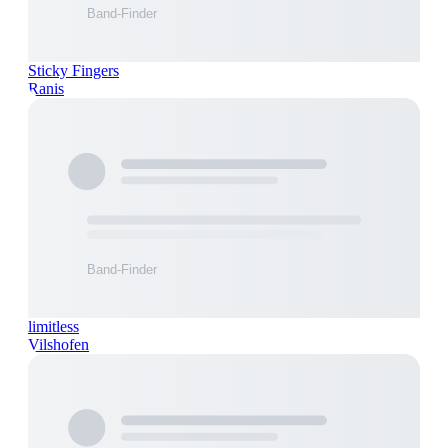
Sticky Fingers
Ranis
limitless
Vilshofen