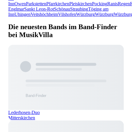
Inn
Owen
Parkstetten
Pfarrkirchen
Pleiskirchen
Pocking
Ranis
Regen
Englmar
Sankt Leon-Rot
Schönau
Straubing
Töging am
Inn
Uhingen
Veitshöchheim
Vilshofen
Würzburg
Würzburg
Würzbur
Die neuesten Bands im Band-Finder
bei MusikVilla
Lederhosen-Duo
Mitterskirchen