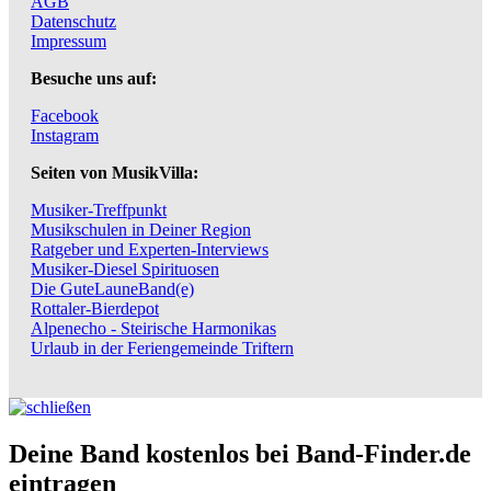
AGB
Datenschutz
Impressum
Besuche uns auf:
Facebook
Instagram
Seiten von MusikVilla:
Musiker-Treffpunkt
Musikschulen in Deiner Region
Ratgeber und Experten-Interviews
Musiker-Diesel Spirituosen
Die GuteLauneBand(e)
Rottaler-Bierdepot
Alpenecho - Steirische Harmonikas
Urlaub in der Feriengemeinde Triftern
Deine Band kostenlos bei Band-Finder.de
eintragen