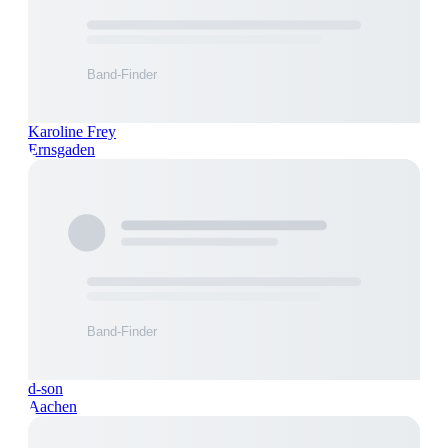
Karoline Frey
Ernsgaden
d-son
Aachen