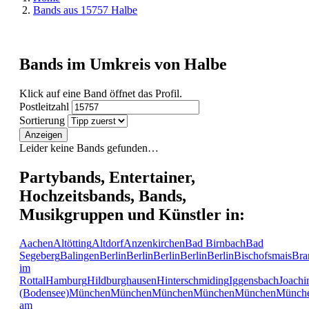
Bands aus 15757 Halbe
Bands im Umkreis von Halbe
Klick auf eine Band öffnet das Profil.
Postleitzahl
Sortierung
Anzeigen
Leider keine Bands gefunden…
Partybands, Entertainer,
Hochzeitsbands, Bands,
Musikgruppen und Künstler in:
Aachen
Altötting
Altdorf
Anzenkirchen
Bad Birnbach
Bad
Segeberg
Balingen
Berlin
Berlin
Berlin
Berlin
Berlin
Bischofsmais
Bra
im
Rottal
Hamburg
Hildburghausen
Hinterschmiding
Iggensbach
Joachi
(Bodensee)
München
München
München
München
München
Münch
am