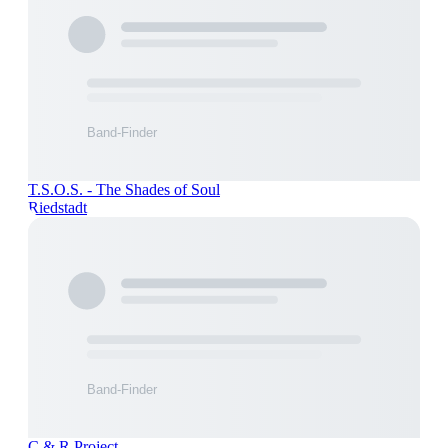
T.S.O.S. - The Shades of Soul
Riedstadt
C & R Project