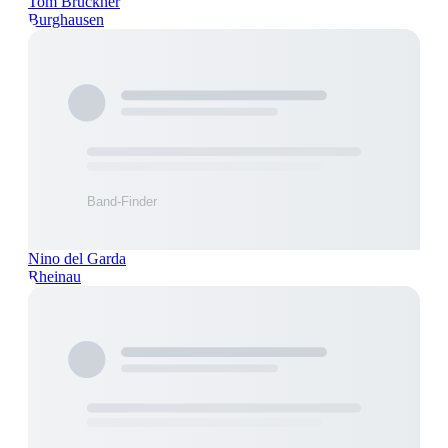
Tom Brückner
Burghausen
Nino del Garda
Rheinau