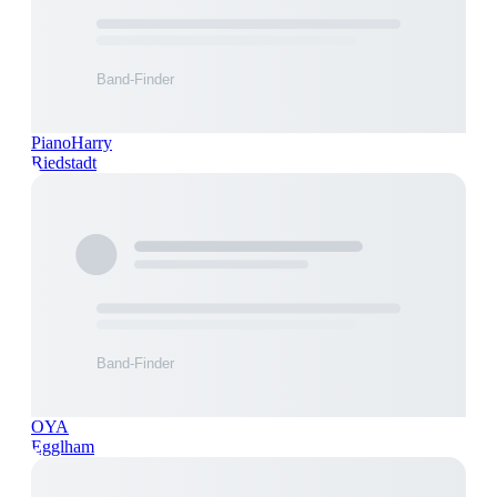
PianoHarry
Riedstadt
OYA
Egglham