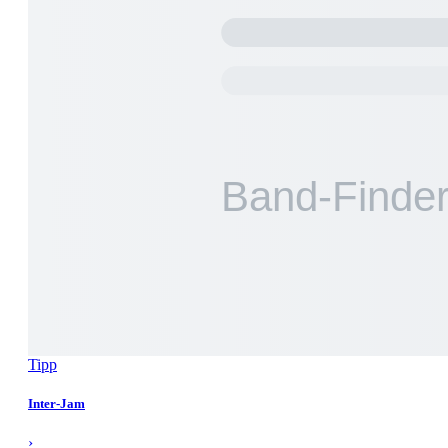
Tipp
Inter-Jam
›