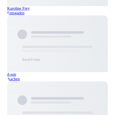
Karoline Frey
Ernsgaden
d-son
Aachen