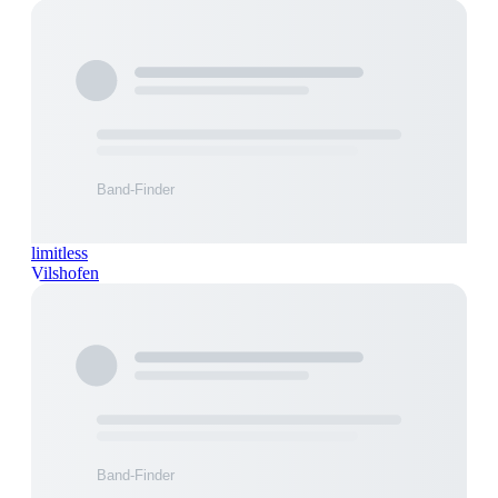
limitless
Vilshofen