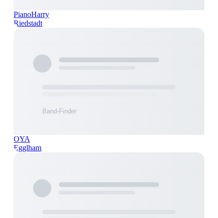
PianoHarry
Riedstadt
OYA
Egglham