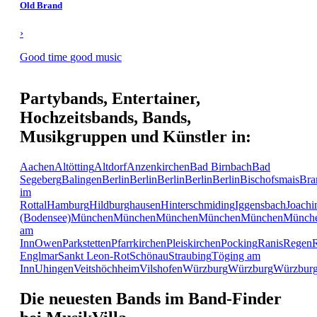
Old Brand
›
Good time good music
Partybands, Entertainer,
Hochzeitsbands, Bands,
Musikgruppen und Künstler in:
Aachen
Altötting
Altdorf
Anzenkirchen
Bad Birnbach
Bad
Segeberg
Balingen
Berlin
Berlin
Berlin
Berlin
Berlin
Bischofsmais
Bra
im
Rottal
Hamburg
Hildburghausen
Hinterschmiding
Iggensbach
Joachi
(Bodensee)
München
München
München
München
München
Münch
am
Inn
Owen
Parkstetten
Pfarrkirchen
Pleiskirchen
Pocking
Ranis
Regen
Englmar
Sankt Leon-Rot
Schönau
Straubing
Töging am
Inn
Uhingen
Veitshöchheim
Vilshofen
Würzburg
Würzburg
Würzbur
Die neuesten Bands im Band-Finder