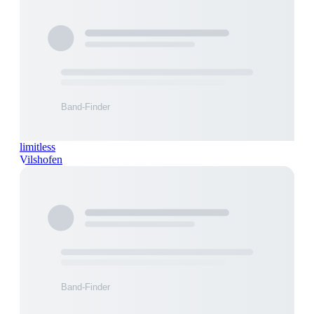
limitless
Vilshofen