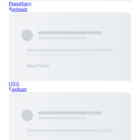
PianoHarry
Riedstadt
OYA
Egglham