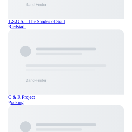
T.S.O.S. - The Shades of Soul
Riedstadt
C & R Project
Pocking