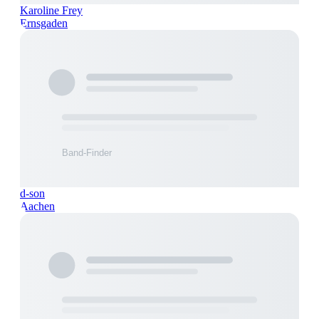
Karoline Frey
Ernsgaden
d-son
Aachen