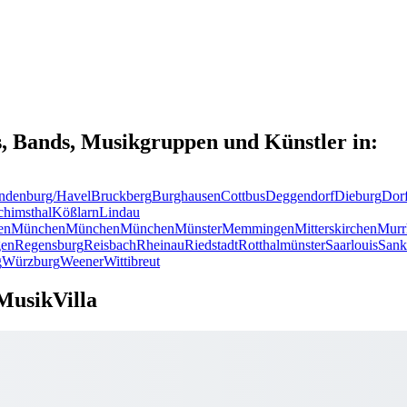
s, Bands, Musikgruppen und Künstler in:
ndenburg/Havel
Bruckberg
Burghausen
Cottbus
Deggendorf
Dieburg
Dor
chimsthal
Kößlarn
Lindau
en
München
München
München
Münster
Memmingen
Mitterskirchen
Murr
en
Regensburg
Reisbach
Rheinau
Riedstadt
Rotthalmünster
Saarlouis
Sank
g
Würzburg
Weener
Wittibreut
MusikVilla