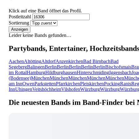
Klick auf eine Band öffnet das Profil.
Postleitzahl
Sortierung
Anzeigen
Leider keine Bands gefunden…
Partybands, Entertainer, Hochzeitsband
Aachen
Altötting
Altdorf
Anzenkirchen
Bad Birnbach
Bad
Segeberg
Balingen
Berlin
Berlin
Berlin
Berlin
Berlin
Bischofsmais
Bra
im Rottal
Hamburg
Hildburghausen
Hinterschmiding
Iggensbach
Joa
(Bodensee)
München
München
München
München
München
Münch
am Inn
Owen
Parkstetten
Pfarrkirchen
Pleiskirchen
Pocking
Ranis
Reg
Inn
Uhingen
Veitshöchheim
Vilshofen
Würzburg
Würzburg
Würzbur
Die neuesten Bands im Band-Finder bei 