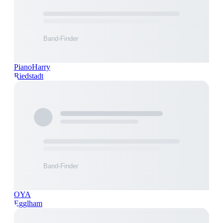
PianoHarry
Riedstadt
OYA
Egglham