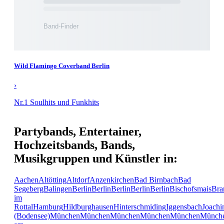
Wild Flamingo Coverband Berlin
›
Nr.1 Soulhits und Funkhits
Partybands, Entertainer,
Hochzeitsbands, Bands,
Musikgruppen und Künstler in:
Aachen
Altötting
Altdorf
Anzenkirchen
Bad Birnbach
Bad
Segeberg
Balingen
Berlin
Berlin
Berlin
Berlin
Berlin
Bischofsmais
Bra
im
Rottal
Hamburg
Hildburghausen
Hinterschmiding
Iggensbach
Joachi
(Bodensee)
München
München
München
München
München
Münch