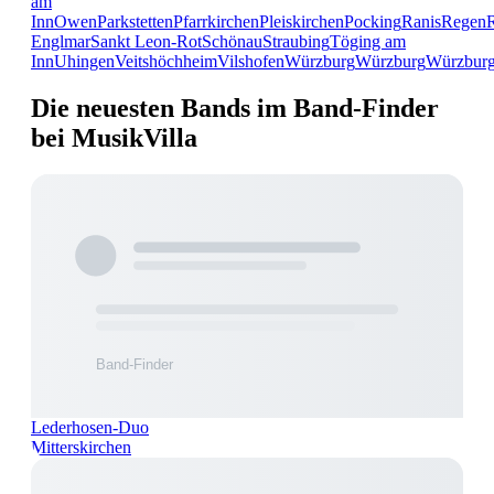
am
Inn
Owen
Parkstetten
Pfarrkirchen
Pleiskirchen
Pocking
Ranis
Regen
Englmar
Sankt Leon-Rot
Schönau
Straubing
Töging am
Inn
Uhingen
Veitshöchheim
Vilshofen
Würzburg
Würzburg
Würzbur
Die neuesten Bands im Band-Finder
bei MusikVilla
Lederhosen-Duo
Mitterskirchen