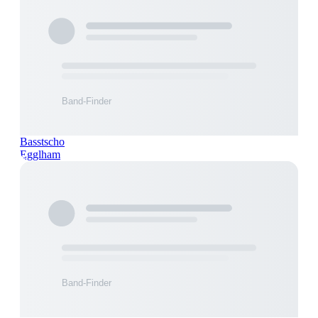
Basstscho
Egglham