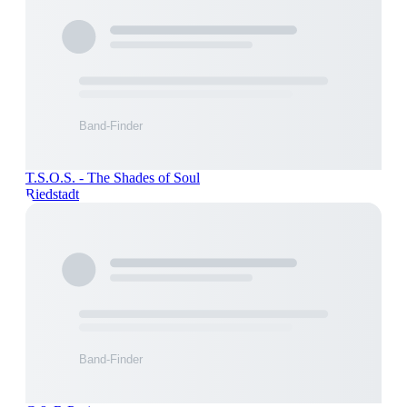
T.S.O.S. - The Shades of Soul
Riedstadt