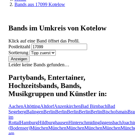
Bands aus 17099 Kotelow
Bands im Umkreis von Kotelow
Klick auf eine Band öffnet das Profil.
Postleitzahl
Sortierung
Anzeigen
Leider keine Bands gefunden…
Partybands, Entertainer,
Hochzeitsbands, Bands,
Musikgruppen und Künstler in:
Aachen
Altötting
Altdorf
Anzenkirchen
Bad Birnbach
Bad
Segeberg
Balingen
Berlin
Berlin
Berlin
Berlin
Berlin
Bischofsmais
Bra
im
Rottal
Hamburg
Hildburghausen
Hinterschmiding
Iggensbach
Joachi
(Bodensee)
München
München
München
München
München
Münch
am