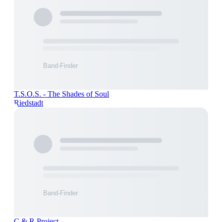
T.S.O.S. - The Shades of Soul
Riedstadt
C & R Project