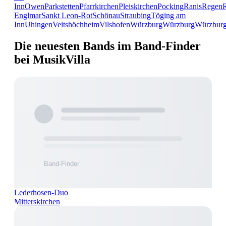
Inn
Owen
Parkstetten
Pfarrkirchen
Pleiskirchen
Pocking
Ranis
Regen
Englmar
Sankt Leon-Rot
Schönau
Straubing
Töging am
Inn
Uhingen
Veitshöchheim
Vilshofen
Würzburg
Würzburg
Würzbur
Die neuesten Bands im Band-Finder
bei MusikVilla
Lederhosen-Duo
Mitterskirchen