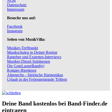
AGB
Datenschutz
Impressum
Besuche uns auf:
Facebook
Instagram
Seiten von MusikVilla:
Musiker-Treffpunkt
Musikschulen in Deiner Region
Ratgeber und Experten-Interviews
Musiker-Diesel Spirituosen
Die GuteLauneBand(e)
Rottaler-Bierdepot
Alpenecho - Steirische Harmonikas
Urlaub in der Feriengemeinde Triftern
Deine Band kostenlos bei Band-Finder.de
eintragen