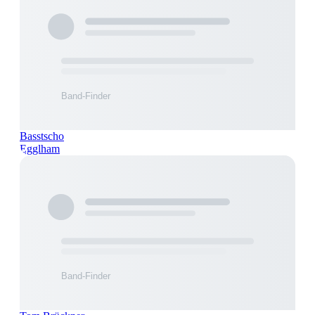
Basstscho
Egglham