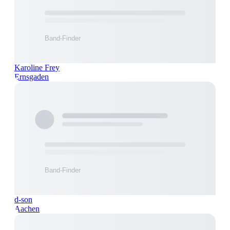
Karoline Frey
Ernsgaden
d-son
Aachen