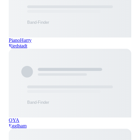
PianoHarry
Riedstadt
OYA
Egglham