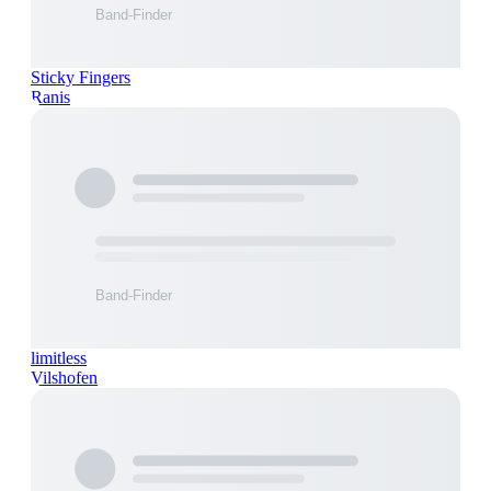
Sticky Fingers
Ranis
limitless
Vilshofen