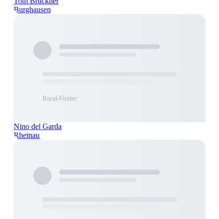
Tom Brückner
Burghausen
Nino del Garda
Rheinau