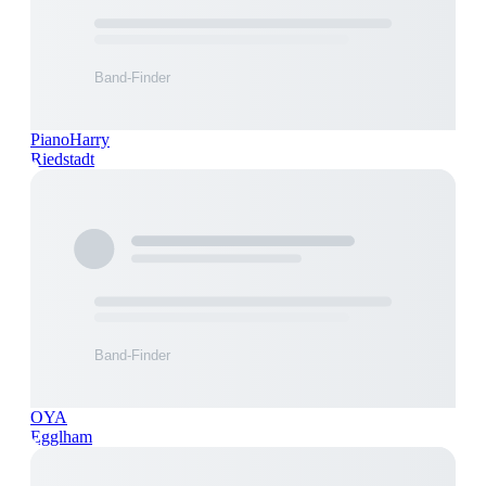
PianoHarry
Riedstadt
OYA
Egglham