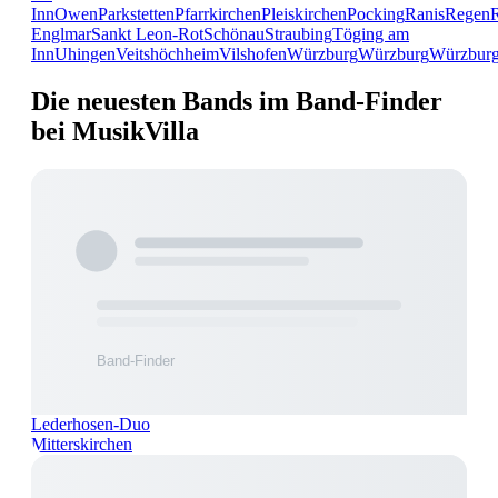
Inn
Owen
Parkstetten
Pfarrkirchen
Pleiskirchen
Pocking
Ranis
Regen
Englmar
Sankt Leon-Rot
Schönau
Straubing
Töging am
Inn
Uhingen
Veitshöchheim
Vilshofen
Würzburg
Würzburg
Würzbur
Die neuesten Bands im Band-Finder
bei MusikVilla
Lederhosen-Duo
Mitterskirchen