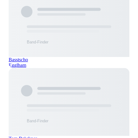
Basstscho
Egglham