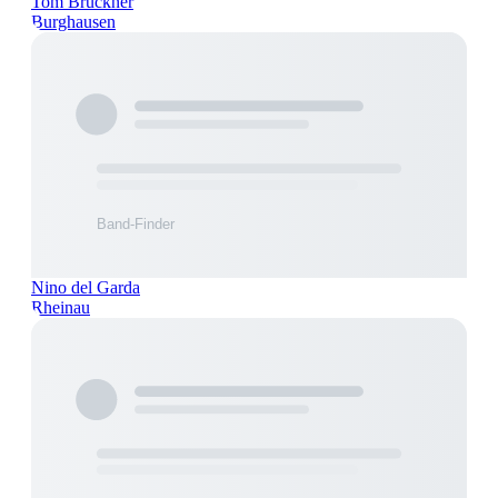
Tom Brückner
Burghausen
Nino del Garda
Rheinau