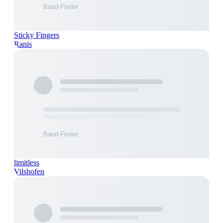
Sticky Fingers
Ranis
limitless
Vilshofen