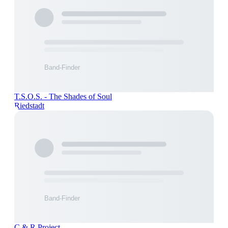
T.S.O.S. - The Shades of Soul
Riedstadt
C & R Project