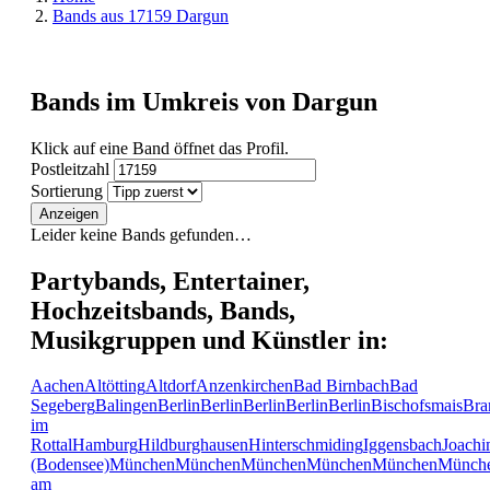
Bands aus 17159 Dargun
Bands im Umkreis von Dargun
Klick auf eine Band öffnet das Profil.
Postleitzahl
Sortierung
Anzeigen
Leider keine Bands gefunden…
Partybands, Entertainer,
Hochzeitsbands, Bands,
Musikgruppen und Künstler in:
Aachen
Altötting
Altdorf
Anzenkirchen
Bad Birnbach
Bad
Segeberg
Balingen
Berlin
Berlin
Berlin
Berlin
Berlin
Bischofsmais
Bra
im
Rottal
Hamburg
Hildburghausen
Hinterschmiding
Iggensbach
Joachi
(Bodensee)
München
München
München
München
München
Münch
am