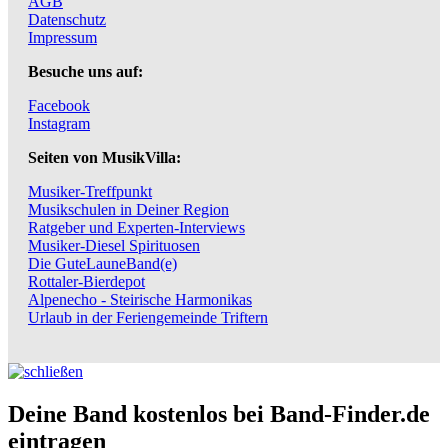
AGB
Datenschutz
Impressum
Besuche uns auf:
Facebook
Instagram
Seiten von MusikVilla:
Musiker-Treffpunkt
Musikschulen in Deiner Region
Ratgeber und Experten-Interviews
Musiker-Diesel Spirituosen
Die GuteLauneBand(e)
Rottaler-Bierdepot
Alpenecho - Steirische Harmonikas
Urlaub in der Feriengemeinde Triftern
Deine Band kostenlos bei Band-Finder.de
eintragen