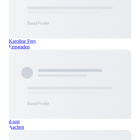
Karoline Frey
Ernsgaden
d-son
Aachen