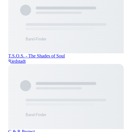
T.S.O.S. - The Shades of Soul
Riedstadt
C & R Project