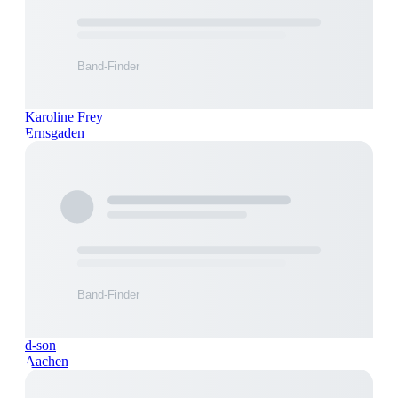
Karoline Frey
Ernsgaden
d-son
Aachen