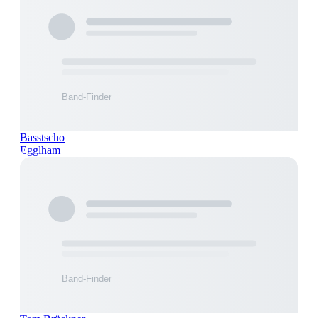
Basstscho
Egglham