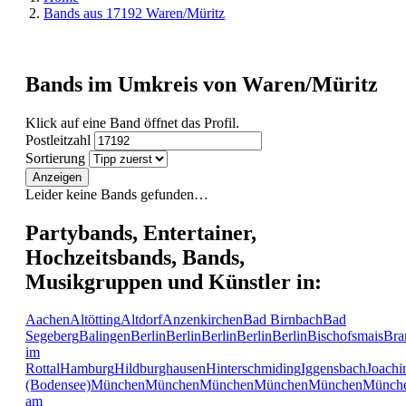
Bands aus 17192 Waren/Müritz
Bands im Umkreis von Waren/Müritz
Klick auf eine Band öffnet das Profil.
Postleitzahl
Sortierung
Anzeigen
Leider keine Bands gefunden…
Partybands, Entertainer,
Hochzeitsbands, Bands,
Musikgruppen und Künstler in:
Aachen
Altötting
Altdorf
Anzenkirchen
Bad Birnbach
Bad
Segeberg
Balingen
Berlin
Berlin
Berlin
Berlin
Berlin
Bischofsmais
Bra
im
Rottal
Hamburg
Hildburghausen
Hinterschmiding
Iggensbach
Joachi
(Bodensee)
München
München
München
München
München
Münch
am