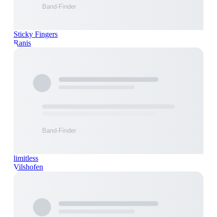
Sticky Fingers
Ranis
limitless
Vilshofen