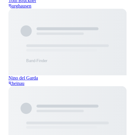
Tom Brückner
Burghausen
Nino del Garda
Rheinau