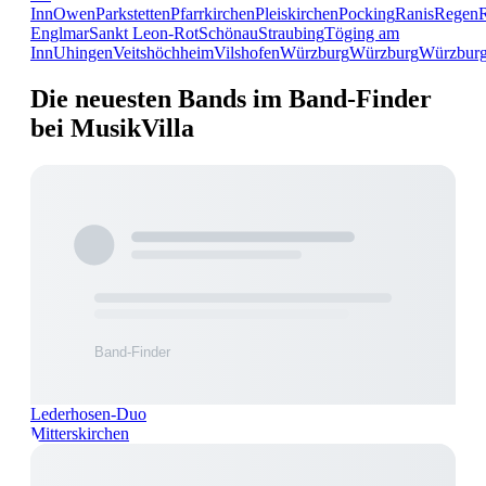
Inn
Owen
Parkstetten
Pfarrkirchen
Pleiskirchen
Pocking
Ranis
Regen
Englmar
Sankt Leon-Rot
Schönau
Straubing
Töging am
Inn
Uhingen
Veitshöchheim
Vilshofen
Würzburg
Würzburg
Würzbur
Die neuesten Bands im Band-Finder
bei MusikVilla
Lederhosen-Duo
Mitterskirchen