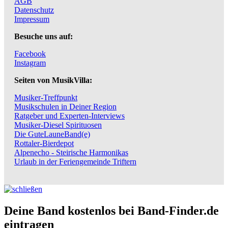
AGB
Datenschutz
Impressum
Besuche uns auf:
Facebook
Instagram
Seiten von MusikVilla:
Musiker-Treffpunkt
Musikschulen in Deiner Region
Ratgeber und Experten-Interviews
Musiker-Diesel Spirituosen
Die GuteLauneBand(e)
Rottaler-Bierdepot
Alpenecho - Steirische Harmonikas
Urlaub in der Feriengemeinde Triftern
Deine Band kostenlos bei Band-Finder.de
eintragen