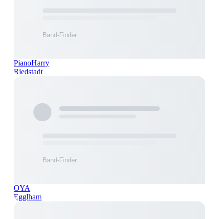
PianoHarry
Riedstadt
OYA
Egglham