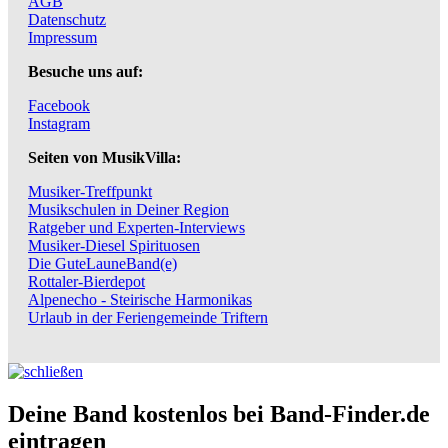
AGB
Datenschutz
Impressum
Besuche uns auf:
Facebook
Instagram
Seiten von MusikVilla:
Musiker-Treffpunkt
Musikschulen in Deiner Region
Ratgeber und Experten-Interviews
Musiker-Diesel Spirituosen
Die GuteLauneBand(e)
Rottaler-Bierdepot
Alpenecho - Steirische Harmonikas
Urlaub in der Feriengemeinde Triftern
Deine Band kostenlos bei Band-Finder.de
eintragen