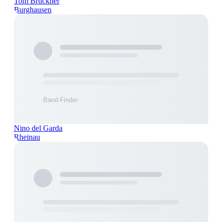
Tom Brückner
Burghausen
Nino del Garda
Rheinau