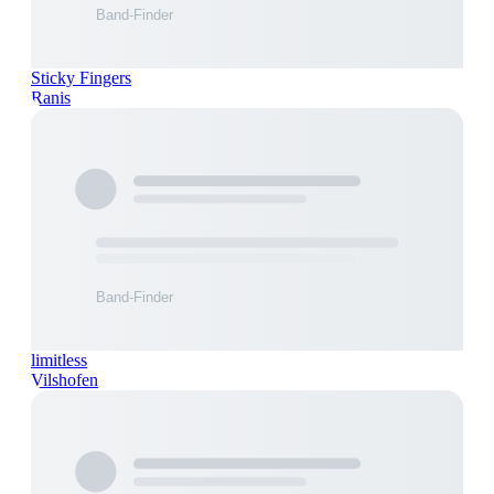
Sticky Fingers
Ranis
limitless
Vilshofen