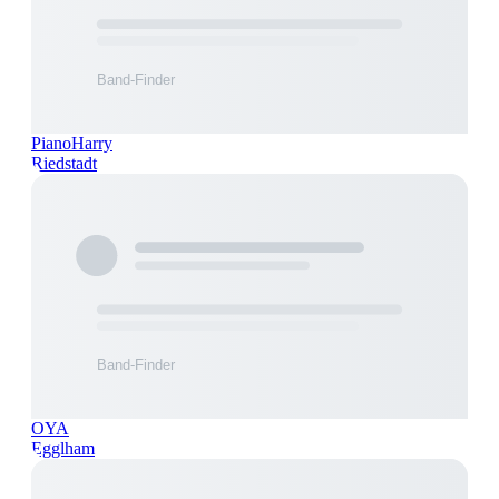
PianoHarry
Riedstadt
OYA
Egglham