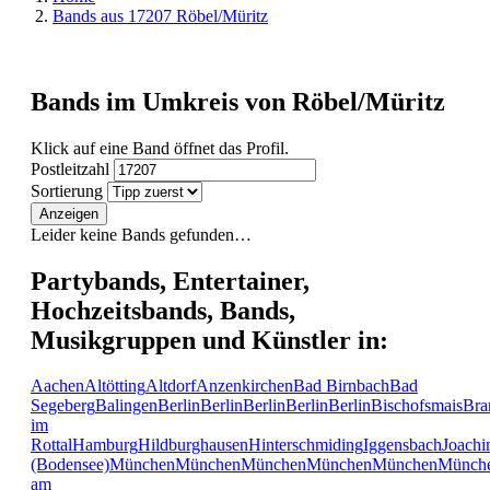
Bands aus 17207 Röbel/Müritz
Bands im Umkreis von Röbel/Müritz
Klick auf eine Band öffnet das Profil.
Postleitzahl
Sortierung
Anzeigen
Leider keine Bands gefunden…
Partybands, Entertainer,
Hochzeitsbands, Bands,
Musikgruppen und Künstler in:
Aachen
Altötting
Altdorf
Anzenkirchen
Bad Birnbach
Bad
Segeberg
Balingen
Berlin
Berlin
Berlin
Berlin
Berlin
Bischofsmais
Bra
im
Rottal
Hamburg
Hildburghausen
Hinterschmiding
Iggensbach
Joachi
(Bodensee)
München
München
München
München
München
Münch
am