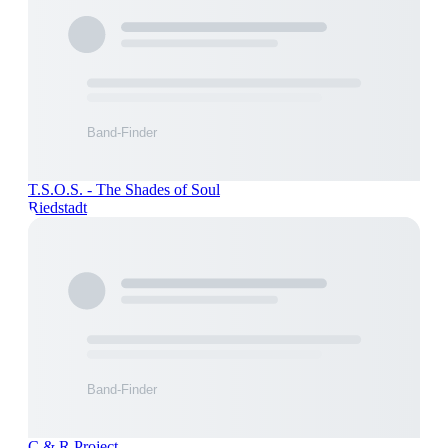
T.S.O.S. - The Shades of Soul
Riedstadt
C & R Project