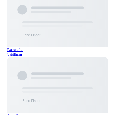
Basstscho
Egglham