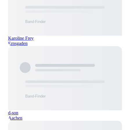
Karoline Frey
Ernsgaden
d-son
Aachen