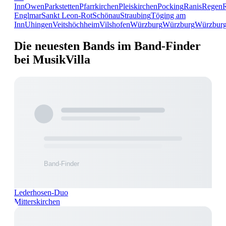
Inn
Owen
Parkstetten
Pfarrkirchen
Pleiskirchen
Pocking
Ranis
Regen
Englmar
Sankt Leon-Rot
Schönau
Straubing
Töging am
Inn
Uhingen
Veitshöchheim
Vilshofen
Würzburg
Würzburg
Würzbur
Die neuesten Bands im Band-Finder
bei MusikVilla
Lederhosen-Duo
Mitterskirchen