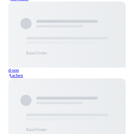
d-son
Aachen