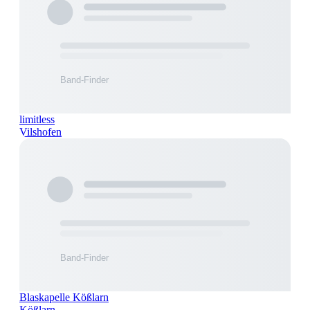
limitless
Vilshofen
Blaskapelle Kößlarn
Kößlarn