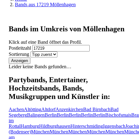
Bands aus 17219 Möllenhagen
Bands im Umkreis von Möllenhagen
Klick auf eine Band öffnet das Profil.
Postleitzahl
Sortierung
Anzeigen
Leider keine Bands gefunden…
Partybands, Entertainer,
Hochzeitsbands, Bands,
Musikgruppen und Künstler in:
Aachen
Altötting
Altdorf
Anzenkirchen
Bad Birnbach
Bad
Segeberg
Balingen
Berlin
Berlin
Berlin
Berlin
Berlin
Bischofsmais
Bra
im
Rottal
Hamburg
Hildburghausen
Hinterschmiding
Iggensbach
Joachi
(Bodensee)
München
München
München
München
München
Münch
am