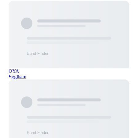
OYA
Egglham