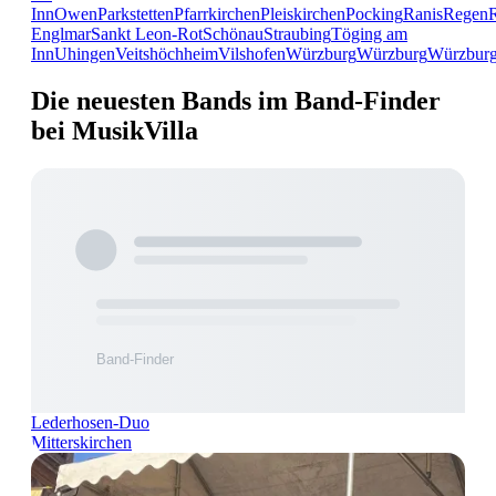
Inn
Owen
Parkstetten
Pfarrkirchen
Pleiskirchen
Pocking
Ranis
Regen
Englmar
Sankt Leon-Rot
Schönau
Straubing
Töging am
Inn
Uhingen
Veitshöchheim
Vilshofen
Würzburg
Würzburg
Würzbur
Die neuesten Bands im Band-Finder
bei MusikVilla
Lederhosen-Duo
Mitterskirchen