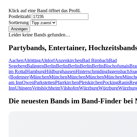
Klick auf eine Band öffnet das Profil.
Postleitzahl
Sortierung
Anzeigen
Leider keine Bands gefunden…
Partybands, Entertainer, Hochzeitsband
Aachen
Altötting
Altdorf
Anzenkirchen
Bad Birnbach
Bad
Segeberg
Balingen
Berlin
Berlin
Berlin
Berlin
Berlin
Bischofsmais
Bra
im Rottal
Hamburg
Hildburghausen
Hinterschmiding
Iggensbach
Joa
(Bodensee)
München
München
München
München
München
Münch
am Inn
Owen
Parkstetten
Pfarrkirchen
Pleiskirchen
Pocking
Ranis
Reg
Inn
Uhingen
Veitshöchheim
Vilshofen
Würzburg
Würzburg
Würzbur
Die neuesten Bands im Band-Finder bei 