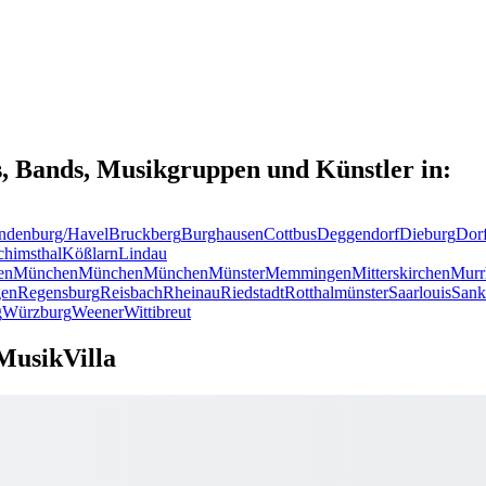
s, Bands, Musikgruppen und Künstler in:
ndenburg/Havel
Bruckberg
Burghausen
Cottbus
Deggendorf
Dieburg
Dor
chimsthal
Kößlarn
Lindau
en
München
München
München
Münster
Memmingen
Mitterskirchen
Murr
en
Regensburg
Reisbach
Rheinau
Riedstadt
Rotthalmünster
Saarlouis
Sank
g
Würzburg
Weener
Wittibreut
MusikVilla