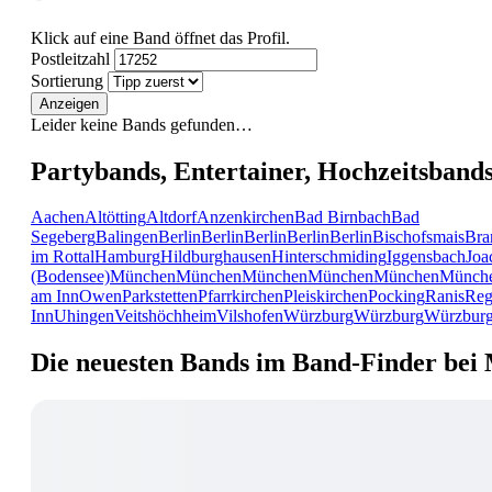
Klick auf eine Band öffnet das Profil.
Postleitzahl
Sortierung
Anzeigen
Leider keine Bands gefunden…
Partybands, Entertainer, Hochzeitsband
Aachen
Altötting
Altdorf
Anzenkirchen
Bad Birnbach
Bad
Segeberg
Balingen
Berlin
Berlin
Berlin
Berlin
Berlin
Bischofsmais
Bra
im Rottal
Hamburg
Hildburghausen
Hinterschmiding
Iggensbach
Joa
(Bodensee)
München
München
München
München
München
Münch
am Inn
Owen
Parkstetten
Pfarrkirchen
Pleiskirchen
Pocking
Ranis
Reg
Inn
Uhingen
Veitshöchheim
Vilshofen
Würzburg
Würzburg
Würzbur
Die neuesten Bands im Band-Finder bei 