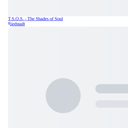
T.S.O.S. - The Shades of Soul
Riedstadt