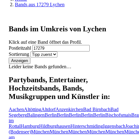
Bands aus 17279 Lychen
Bands im Umkreis von Lychen
Klick auf eine Band öffnet das Profil.
Postleitzahl
Sortierung
Anzeigen
Leider keine Bands gefunden…
Partybands, Entertainer,
Hochzeitsbands, Bands,
Musikgruppen und Künstler in:
Aachen
Altötting
Altdorf
Anzenkirchen
Bad Birnbach
Bad
Segeberg
Balingen
Berlin
Berlin
Berlin
Berlin
Berlin
Bischofsmais
Bra
im
Rottal
Hamburg
Hildburghausen
Hinterschmiding
Iggensbach
Joachi
(Bodensee)
München
München
München
München
München
Münch
am