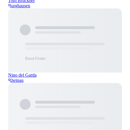
Tom Brückner
Burghausen
Nino del Garda
Rheinau