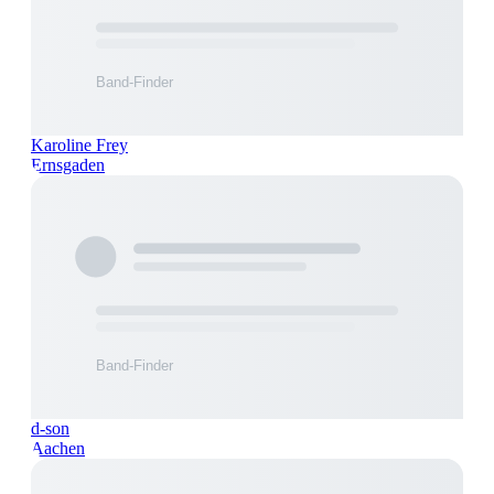
Karoline Frey
Ernsgaden
d-son
Aachen