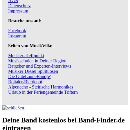
AGB
Datenschutz
Impressum
Besuche uns auf:
Facebook
Instagram
Seiten von MusikVilla:
Musiker-Treffpunkt
Musikschulen in Deiner Region
Ratgeber und Experten-Interviews
Musiker-Diesel Spirituosen
Die GuteLauneBand(e)
Rottaler-Bierdepot
Alpenecho - Steirische Harmonikas
Urlaub in der Feriengemeinde Triftern
Deine Band kostenlos bei Band-Finder.de
eintragen