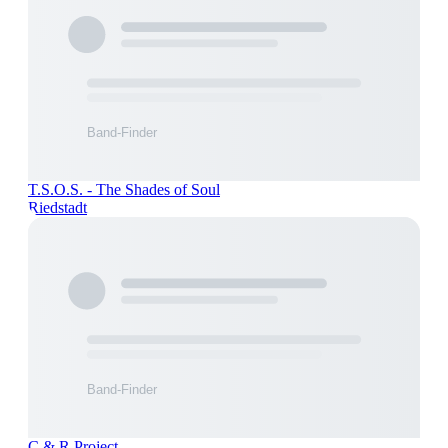
T.S.O.S. - The Shades of Soul
Riedstadt
C & R Project