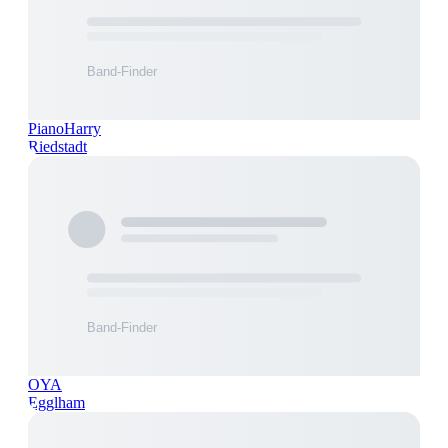
PianoHarry
Riedstadt
OYA
Egglham