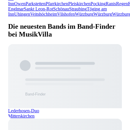
Inn
Owen
Parkstetten
Pfarrkirchen
Pleiskirchen
Pocking
Ranis
Regen
Englmar
Sankt Leon-Rot
Schönau
Straubing
Töging am
Inn
Uhingen
Veitshöchheim
Vilshofen
Würzburg
Würzburg
Würzbur
Die neuesten Bands im Band-Finder
bei MusikVilla
Lederhosen-Duo
Mitterskirchen