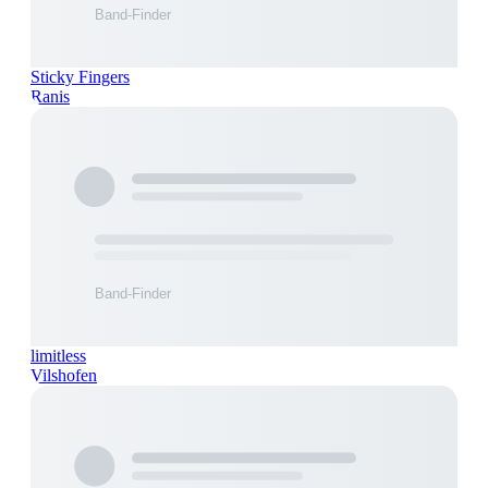
Sticky Fingers
Ranis
limitless
Vilshofen