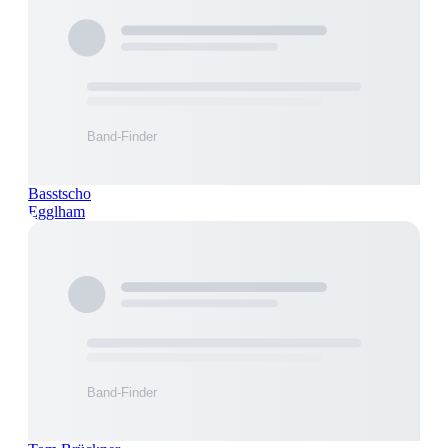
Basstscho
Egglham