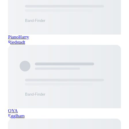
PianoHarry
Riedstadt
OYA
Egglham