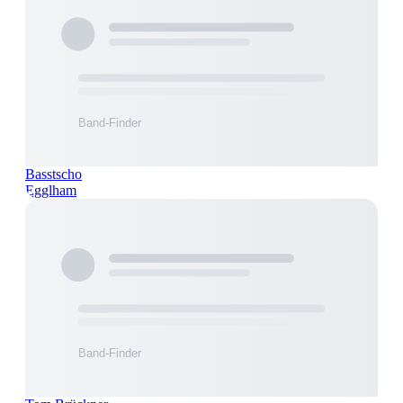
Basstscho
Egglham