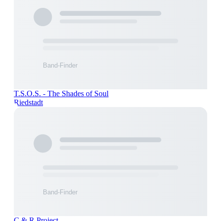
T.S.O.S. - The Shades of Soul
Riedstadt
C & R Project