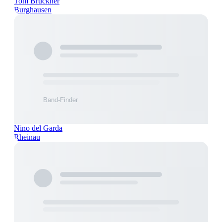
Tom Brückner
Burghausen
Nino del Garda
Rheinau