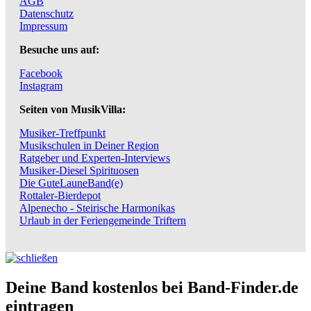
AGB
Datenschutz
Impressum
Besuche uns auf:
Facebook
Instagram
Seiten von MusikVilla:
Musiker-Treffpunkt
Musikschulen in Deiner Region
Ratgeber und Experten-Interviews
Musiker-Diesel Spirituosen
Die GuteLauneBand(e)
Rottaler-Bierdepot
Alpenecho - Steirische Harmonikas
Urlaub in der Feriengemeinde Triftern
Deine Band kostenlos bei Band-Finder.de
eintragen