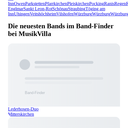
Inn
Owen
Parkstetten
Pfarrkirchen
Pleiskirchen
Pocking
Ranis
Regen
Englmar
Sankt Leon-Rot
Schönau
Straubing
Töging am
Inn
Uhingen
Veitshöchheim
Vilshofen
Würzburg
Würzburg
Würzbur
Die neuesten Bands im Band-Finder
bei MusikVilla
Lederhosen-Duo
Mitterskirchen