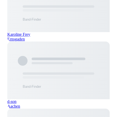
Karoline Frey
Ernsgaden
d-son
Aachen