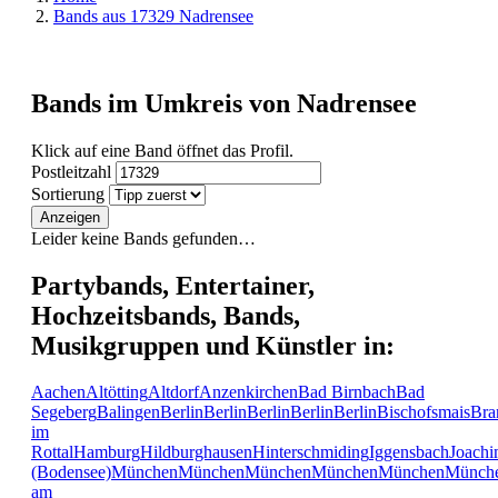
Bands aus 17329 Nadrensee
Bands im Umkreis von Nadrensee
Klick auf eine Band öffnet das Profil.
Postleitzahl
Sortierung
Anzeigen
Leider keine Bands gefunden…
Partybands, Entertainer,
Hochzeitsbands, Bands,
Musikgruppen und Künstler in:
Aachen
Altötting
Altdorf
Anzenkirchen
Bad Birnbach
Bad
Segeberg
Balingen
Berlin
Berlin
Berlin
Berlin
Berlin
Bischofsmais
Bra
im
Rottal
Hamburg
Hildburghausen
Hinterschmiding
Iggensbach
Joachi
(Bodensee)
München
München
München
München
München
Münch
am