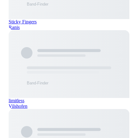
Sticky Fingers
Ranis
limitless
Vilshofen