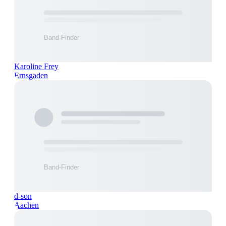
Karoline Frey
Ernsgaden
d-son
Aachen