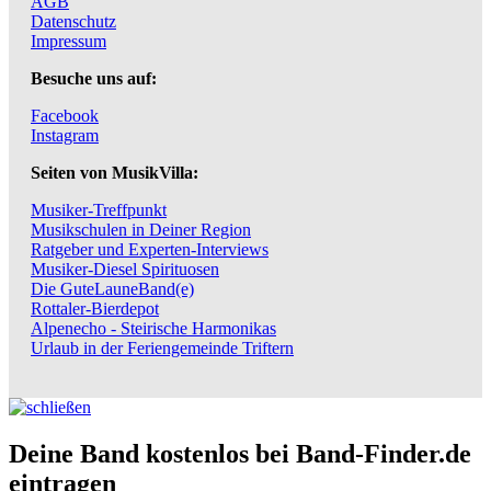
AGB
Datenschutz
Impressum
Besuche uns auf:
Facebook
Instagram
Seiten von MusikVilla:
Musiker-Treffpunkt
Musikschulen in Deiner Region
Ratgeber und Experten-Interviews
Musiker-Diesel Spirituosen
Die GuteLauneBand(e)
Rottaler-Bierdepot
Alpenecho - Steirische Harmonikas
Urlaub in der Feriengemeinde Triftern
Deine Band kostenlos bei Band-Finder.de
eintragen