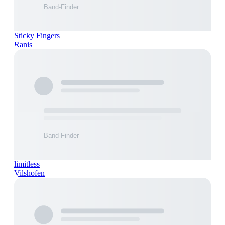
Sticky Fingers
Ranis
limitless
Vilshofen