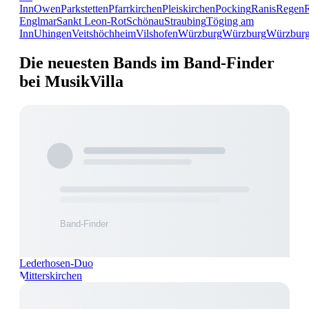
Inn
Owen
Parkstetten
Pfarrkirchen
Pleiskirchen
Pocking
Ranis
Regen
Englmar
Sankt Leon-Rot
Schönau
Straubing
Töging am
Inn
Uhingen
Veitshöchheim
Vilshofen
Würzburg
Würzburg
Würzbur
Die neuesten Bands im Band-Finder
bei MusikVilla
Lederhosen-Duo
Mitterskirchen