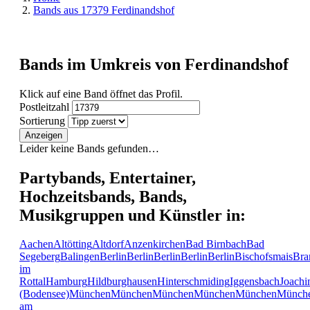
Bands aus 17379 Ferdinandshof
Bands im Umkreis von Ferdinandshof
Klick auf eine Band öffnet das Profil.
Postleitzahl
Sortierung
Anzeigen
Leider keine Bands gefunden…
Partybands, Entertainer,
Hochzeitsbands, Bands,
Musikgruppen und Künstler in:
Aachen
Altötting
Altdorf
Anzenkirchen
Bad Birnbach
Bad
Segeberg
Balingen
Berlin
Berlin
Berlin
Berlin
Berlin
Bischofsmais
Bra
im
Rottal
Hamburg
Hildburghausen
Hinterschmiding
Iggensbach
Joachi
(Bodensee)
München
München
München
München
München
Münch
am