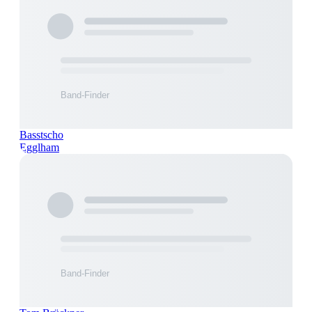
Basstscho
Egglham