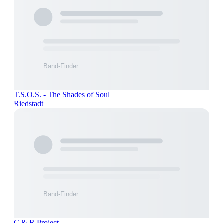
T.S.O.S. - The Shades of Soul
Riedstadt
C & R Project