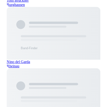
Tom Brückner
Burghausen
Nino del Garda
Rheinau