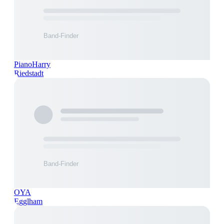
PianoHarry
Riedstadt
OYA
Egglham