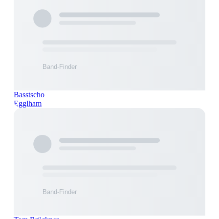
Basstscho
Egglham