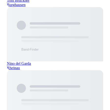
Tom Brückner
Burghausen
Nino del Garda
Rheinau