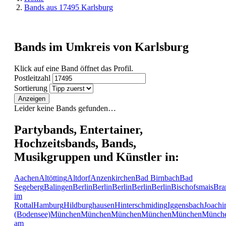
Bands aus 17495 Karlsburg
Bands im Umkreis von Karlsburg
Klick auf eine Band öffnet das Profil.
Postleitzahl
Sortierung
Anzeigen
Leider keine Bands gefunden…
Partybands, Entertainer,
Hochzeitsbands, Bands,
Musikgruppen und Künstler in:
Aachen
Altötting
Altdorf
Anzenkirchen
Bad Birnbach
Bad
Segeberg
Balingen
Berlin
Berlin
Berlin
Berlin
Berlin
Bischofsmais
Bra
im
Rottal
Hamburg
Hildburghausen
Hinterschmiding
Iggensbach
Joachi
(Bodensee)
München
München
München
München
München
Münch
am