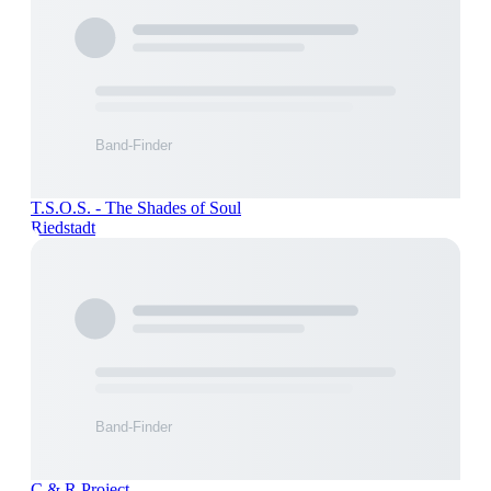
T.S.O.S. - The Shades of Soul
Riedstadt
C & R Project