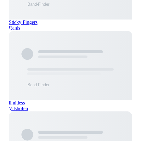
Sticky Fingers
Ranis
limitless
Vilshofen