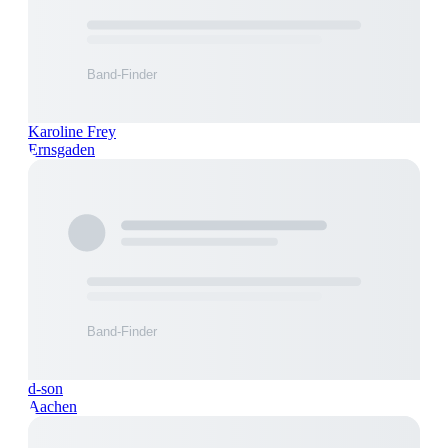
Karoline Frey
Ernsgaden
d-son
Aachen