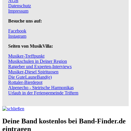
AGB
Datenschutz
Impressum
Besuche uns auf:
Facebook
Instagram
Seiten von MusikVilla:
Musiker-Treffpunkt
Musikschulen in Deiner Region
Ratgeber und Experten-Interviews
Musiker-Diesel Spirituosen
Die GuteLauneBand(e)
Rottaler-Bierdepot
Alpenecho - Steirische Harmonikas
Urlaub in der Feriengemeinde Triftern
Deine Band kostenlos bei Band-Finder.de
eintragen