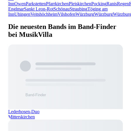
Inn
Owen
Parkstetten
Pfarrkirchen
Pleiskirchen
Pocking
Ranis
Regen
Englmar
Sankt Leon-Rot
Schönau
Straubing
Töging am
Inn
Uhingen
Veitshöchheim
Vilshofen
Würzburg
Würzburg
Würzbur
Die neuesten Bands im Band-Finder
bei MusikVilla
Lederhosen-Duo
Mitterskirchen