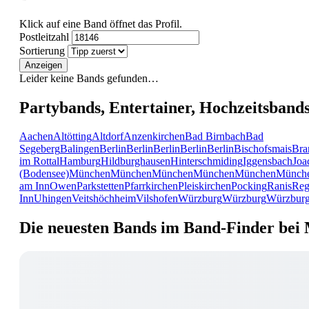
Klick auf eine Band öffnet das Profil.
Postleitzahl
Sortierung
Anzeigen
Leider keine Bands gefunden…
Partybands, Entertainer, Hochzeitsband
Aachen
Altötting
Altdorf
Anzenkirchen
Bad Birnbach
Bad
Segeberg
Balingen
Berlin
Berlin
Berlin
Berlin
Berlin
Bischofsmais
Bra
im Rottal
Hamburg
Hildburghausen
Hinterschmiding
Iggensbach
Joa
(Bodensee)
München
München
München
München
München
Münch
am Inn
Owen
Parkstetten
Pfarrkirchen
Pleiskirchen
Pocking
Ranis
Reg
Inn
Uhingen
Veitshöchheim
Vilshofen
Würzburg
Würzburg
Würzbur
Die neuesten Bands im Band-Finder bei 