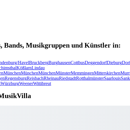
s, Bands, Musikgruppen und Künstler in:
ndenburg/Havel
Bruckberg
Burghausen
Cottbus
Deggendorf
Dieburg
Dor
chimsthal
Kößlarn
Lindau
en
München
München
München
Münster
Memmingen
Mitterskirchen
Murr
en
Regensburg
Reisbach
Rheinau
Riedstadt
Rotthalmünster
Saarlouis
Sank
g
Würzburg
Weener
Wittibreut
MusikVilla