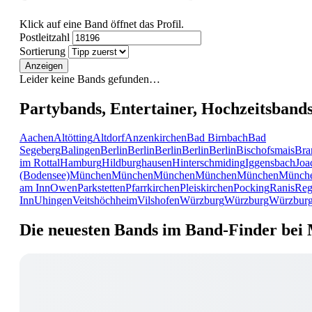
Klick auf eine Band öffnet das Profil.
Postleitzahl
Sortierung
Anzeigen
Leider keine Bands gefunden…
Partybands, Entertainer, Hochzeitsband
Aachen
Altötting
Altdorf
Anzenkirchen
Bad Birnbach
Bad
Segeberg
Balingen
Berlin
Berlin
Berlin
Berlin
Berlin
Bischofsmais
Bra
im Rottal
Hamburg
Hildburghausen
Hinterschmiding
Iggensbach
Joa
(Bodensee)
München
München
München
München
München
Münch
am Inn
Owen
Parkstetten
Pfarrkirchen
Pleiskirchen
Pocking
Ranis
Reg
Inn
Uhingen
Veitshöchheim
Vilshofen
Würzburg
Würzburg
Würzbur
Die neuesten Bands im Band-Finder bei 