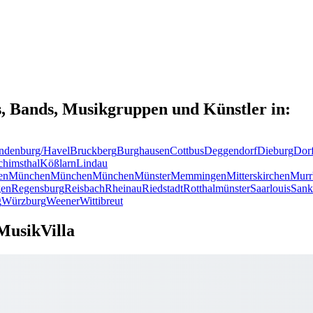
s, Bands, Musikgruppen und Künstler in:
ndenburg/Havel
Bruckberg
Burghausen
Cottbus
Deggendorf
Dieburg
Dor
chimsthal
Kößlarn
Lindau
en
München
München
München
Münster
Memmingen
Mitterskirchen
Murr
en
Regensburg
Reisbach
Rheinau
Riedstadt
Rotthalmünster
Saarlouis
Sank
g
Würzburg
Weener
Wittibreut
MusikVilla