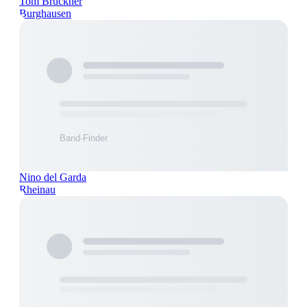
Tom Brückner
Burghausen
Nino del Garda
Rheinau