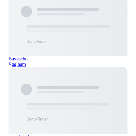
Basstscho
Egglham