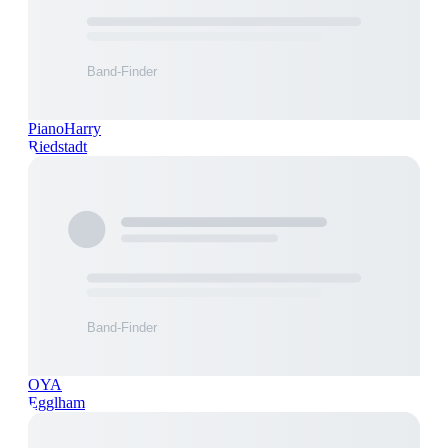
PianoHarry
Riedstadt
OYA
Egglham