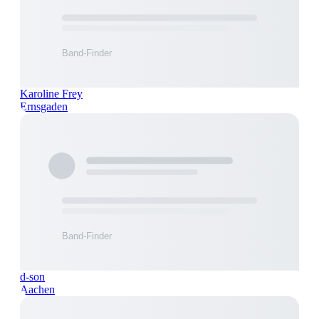
Karoline Frey
Ernsgaden
d-son
Aachen