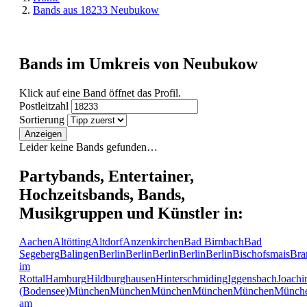
Bands aus 18233 Neubukow
Bands im Umkreis von Neubukow
Klick auf eine Band öffnet das Profil.
Postleitzahl
Sortierung
Anzeigen
Leider keine Bands gefunden…
Partybands, Entertainer,
Hochzeitsbands, Bands,
Musikgruppen und Künstler in:
Aachen
Altötting
Altdorf
Anzenkirchen
Bad Birnbach
Bad
Segeberg
Balingen
Berlin
Berlin
Berlin
Berlin
Berlin
Bischofsmais
Bra
im
Rottal
Hamburg
Hildburghausen
Hinterschmiding
Iggensbach
Joachi
(Bodensee)
München
München
München
München
München
Münch
am