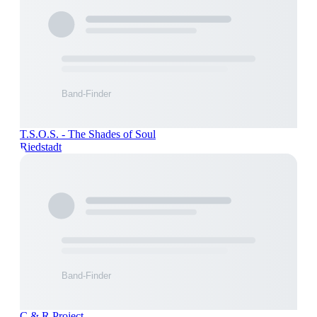
T.S.O.S. - The Shades of Soul
Riedstadt
C & R Project