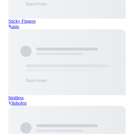
Sticky Fingers
Ranis
limitless
Vilshofen