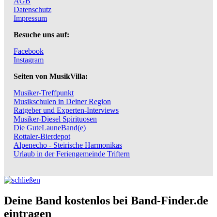
AGB
Datenschutz
Impressum
Besuche uns auf:
Facebook
Instagram
Seiten von MusikVilla:
Musiker-Treffpunkt
Musikschulen in Deiner Region
Ratgeber und Experten-Interviews
Musiker-Diesel Spirituosen
Die GuteLauneBand(e)
Rottaler-Bierdepot
Alpenecho - Steirische Harmonikas
Urlaub in der Feriengemeinde Triftern
Deine Band kostenlos bei Band-Finder.de
eintragen