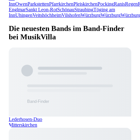
Inn
Owen
Parkstetten
Pfarrkirchen
Pleiskirchen
Pocking
Ranis
Regen
Englmar
Sankt Leon-Rot
Schönau
Straubing
Töging am
Inn
Uhingen
Veitshöchheim
Vilshofen
Würzburg
Würzburg
Würzbur
Die neuesten Bands im Band-Finder
bei MusikVilla
Lederhosen-Duo
Mitterskirchen