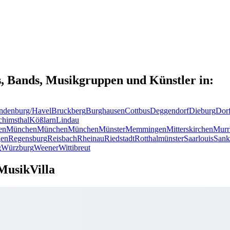
s, Bands, Musikgruppen und Künstler in:
ndenburg/Havel
Bruckberg
Burghausen
Cottbus
Deggendorf
Dieburg
Dor
chimsthal
Kößlarn
Lindau
en
München
München
München
Münster
Memmingen
Mitterskirchen
Murr
en
Regensburg
Reisbach
Rheinau
Riedstadt
Rotthalmünster
Saarlouis
Sank
g
Würzburg
Weener
Wittibreut
MusikVilla