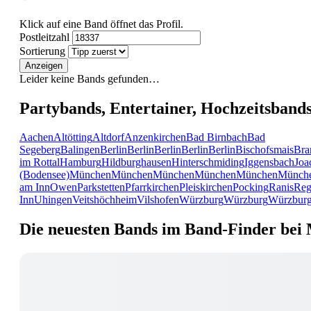
Klick auf eine Band öffnet das Profil.
Postleitzahl
Sortierung
Anzeigen
Leider keine Bands gefunden…
Partybands, Entertainer, Hochzeitsband
Aachen
Altötting
Altdorf
Anzenkirchen
Bad Birnbach
Bad
Segeberg
Balingen
Berlin
Berlin
Berlin
Berlin
Berlin
Bischofsmais
Bra
im Rottal
Hamburg
Hildburghausen
Hinterschmiding
Iggensbach
Joa
(Bodensee)
München
München
München
München
München
Münch
am Inn
Owen
Parkstetten
Pfarrkirchen
Pleiskirchen
Pocking
Ranis
Reg
Inn
Uhingen
Veitshöchheim
Vilshofen
Würzburg
Würzburg
Würzbur
Die neuesten Bands im Band-Finder bei 