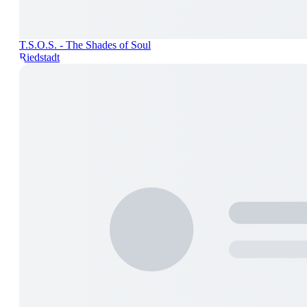
T.S.O.S. - The Shades of Soul
Riedstadt