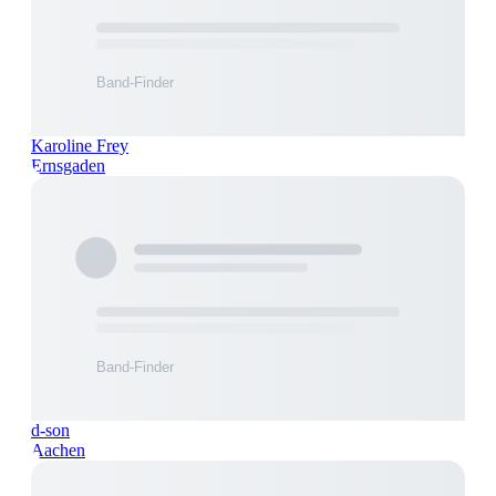
Karoline Frey
Ernsgaden
d-son
Aachen