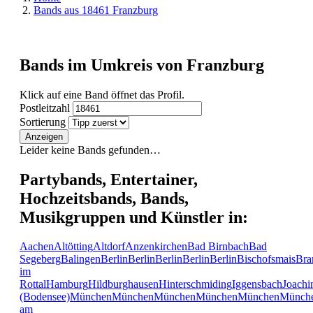
Bands aus 18461 Franzburg
Bands im Umkreis von Franzburg
Klick auf eine Band öffnet das Profil.
Postleitzahl
Sortierung
Anzeigen
Leider keine Bands gefunden…
Partybands, Entertainer,
Hochzeitsbands, Bands,
Musikgruppen und Künstler in:
Aachen
Altötting
Altdorf
Anzenkirchen
Bad Birnbach
Bad
Segeberg
Balingen
Berlin
Berlin
Berlin
Berlin
Berlin
Bischofsmais
Bra
im
Rottal
Hamburg
Hildburghausen
Hinterschmiding
Iggensbach
Joachi
(Bodensee)
München
München
München
München
München
Münch
am