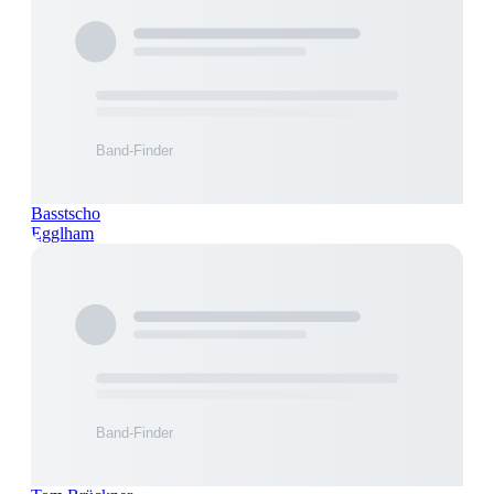
Basstscho
Egglham