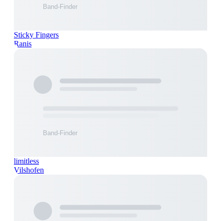
Sticky Fingers
Ranis
limitless
Vilshofen