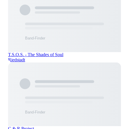
T.S.O.S. - The Shades of Soul
Riedstadt
C & R Project