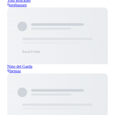
Tom Brückner
Burghausen
Nino del Garda
Rheinau