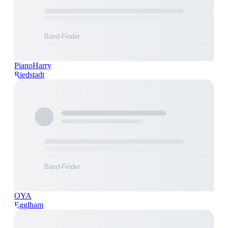
PianoHarry
Riedstadt
OYA
Egglham