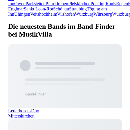
Inn
Owen
Parkstetten
Pfarrkirchen
Pleiskirchen
Pocking
Ranis
Regen
Englmar
Sankt Leon-Rot
Schönau
Straubing
Töging am
Inn
Uhingen
Veitshöchheim
Vilshofen
Würzburg
Würzburg
Würzbur
Die neuesten Bands im Band-Finder
bei MusikVilla
Lederhosen-Duo
Mitterskirchen