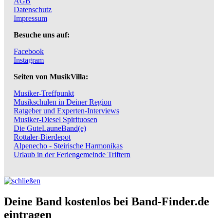
AGB
Datenschutz
Impressum
Besuche uns auf:
Facebook
Instagram
Seiten von MusikVilla:
Musiker-Treffpunkt
Musikschulen in Deiner Region
Ratgeber und Experten-Interviews
Musiker-Diesel Spirituosen
Die GuteLauneBand(e)
Rottaler-Bierdepot
Alpenecho - Steirische Harmonikas
Urlaub in der Feriengemeinde Triftern
Deine Band kostenlos bei Band-Finder.de
eintragen