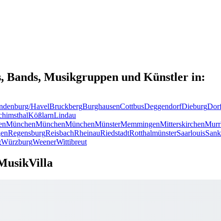
s, Bands, Musikgruppen und Künstler in:
ndenburg/Havel
Bruckberg
Burghausen
Cottbus
Deggendorf
Dieburg
Dor
chimsthal
Kößlarn
Lindau
en
München
München
München
Münster
Memmingen
Mitterskirchen
Murr
en
Regensburg
Reisbach
Rheinau
Riedstadt
Rotthalmünster
Saarlouis
Sank
g
Würzburg
Weener
Wittibreut
MusikVilla