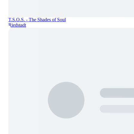
T.S.O.S. - The Shades of Soul
Riedstadt