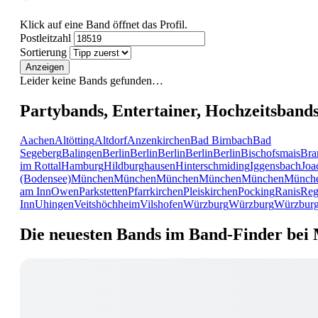
Klick auf eine Band öffnet das Profil.
Postleitzahl
Sortierung
Anzeigen
Leider keine Bands gefunden…
Partybands, Entertainer, Hochzeitsband
Aachen
Altötting
Altdorf
Anzenkirchen
Bad Birnbach
Bad
Segeberg
Balingen
Berlin
Berlin
Berlin
Berlin
Berlin
Bischofsmais
Bra
im Rottal
Hamburg
Hildburghausen
Hinterschmiding
Iggensbach
Joa
(Bodensee)
München
München
München
München
München
Münch
am Inn
Owen
Parkstetten
Pfarrkirchen
Pleiskirchen
Pocking
Ranis
Reg
Inn
Uhingen
Veitshöchheim
Vilshofen
Würzburg
Würzburg
Würzbur
Die neuesten Bands im Band-Finder bei 