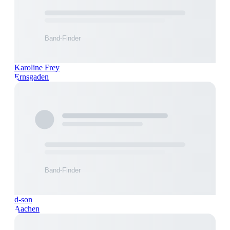
Karoline Frey
Ernsgaden
d-son
Aachen