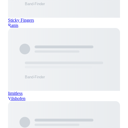
Sticky Fingers
Ranis
limitless
Vilshofen