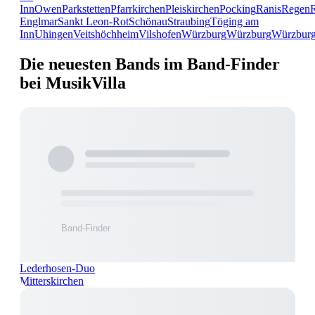
Inn
Owen
Parkstetten
Pfarrkirchen
Pleiskirchen
Pocking
Ranis
Regen
Englmar
Sankt Leon-Rot
Schönau
Straubing
Töging am
Inn
Uhingen
Veitshöchheim
Vilshofen
Würzburg
Würzburg
Würzbur
Die neuesten Bands im Band-Finder
bei MusikVilla
Lederhosen-Duo
Mitterskirchen