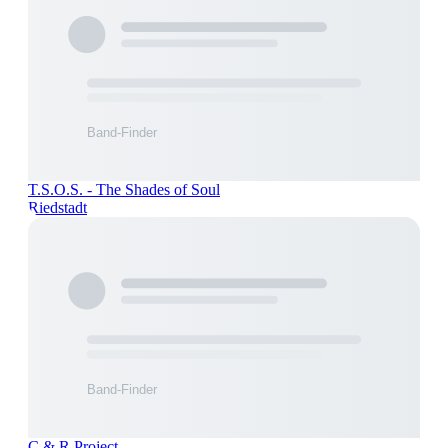
T.S.O.S. - The Shades of Soul
Riedstadt
C & R Project