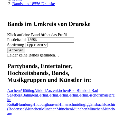
Bands aus 18556 Dranske
Bands im Umkreis von Dranske
Klick auf eine Band öffnet das Profil.
Postleitzahl
Sortierung
Anzeigen
Leider keine Bands gefunden…
Partybands, Entertainer,
Hochzeitsbands, Bands,
Musikgruppen und Künstler in:
Aachen
Altötting
Altdorf
Anzenkirchen
Bad Birnbach
Bad
Segeberg
Balingen
Berlin
Berlin
Berlin
Berlin
Berlin
Bischofsmais
Bra
im
Rottal
Hamburg
Hildburghausen
Hinterschmiding
Iggensbach
Joachi
(Bodensee)
München
München
München
München
München
Münch
am