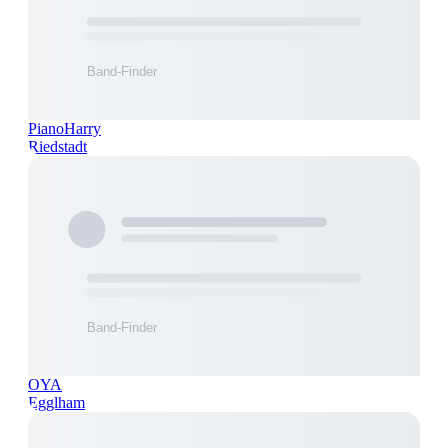
PianoHarry
Riedstadt
OYA
Egglham