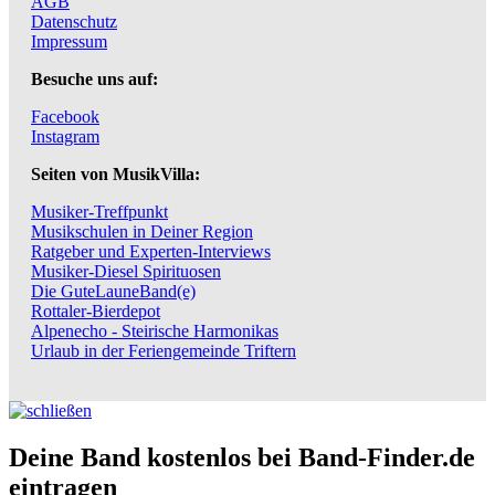
AGB
Datenschutz
Impressum
Besuche uns auf:
Facebook
Instagram
Seiten von MusikVilla:
Musiker-Treffpunkt
Musikschulen in Deiner Region
Ratgeber und Experten-Interviews
Musiker-Diesel Spirituosen
Die GuteLauneBand(e)
Rottaler-Bierdepot
Alpenecho - Steirische Harmonikas
Urlaub in der Feriengemeinde Triftern
Deine Band kostenlos bei Band-Finder.de
eintragen