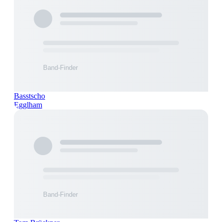
Basstscho
Egglham