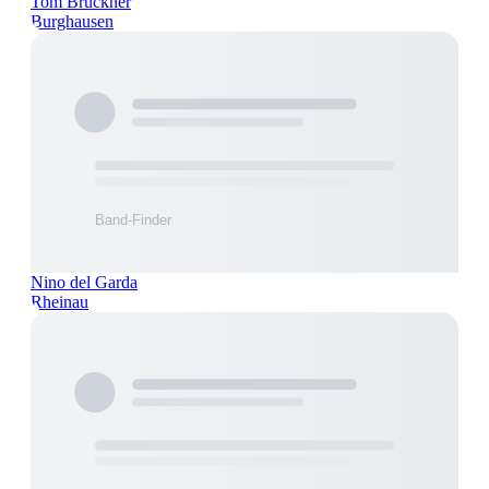
Tom Brückner
Burghausen
Nino del Garda
Rheinau