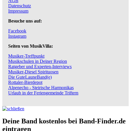
AGB
Datenschutz
Impressum
Besuche uns auf:
Facebook
Instagram
Seiten von MusikVilla:
Musiker-Treffpunkt
Musikschulen in Deiner Region
Ratgeber und Experten-Interviews
Musiker-Diesel Spirituosen
Die GuteLauneBand(e)
Rottaler-Bierdepot
Alpenecho - Steirische Harmonikas
Urlaub in der Feriengemeinde Triftern
Deine Band kostenlos bei Band-Finder.de
eintragen