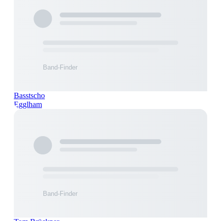
Basstscho
Egglham