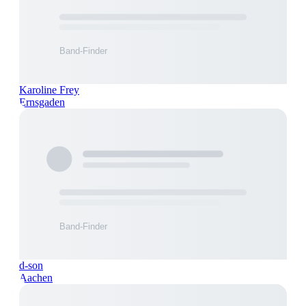
Karoline Frey
Ernsgaden
d-son
Aachen