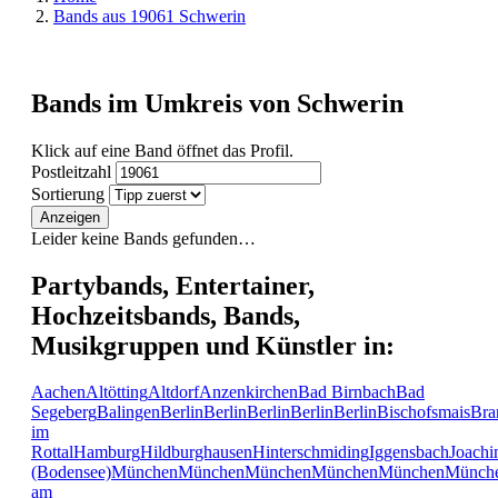
Bands aus 19061 Schwerin
Bands im Umkreis von Schwerin
Klick auf eine Band öffnet das Profil.
Postleitzahl
Sortierung
Anzeigen
Leider keine Bands gefunden…
Partybands, Entertainer,
Hochzeitsbands, Bands,
Musikgruppen und Künstler in:
Aachen
Altötting
Altdorf
Anzenkirchen
Bad Birnbach
Bad
Segeberg
Balingen
Berlin
Berlin
Berlin
Berlin
Berlin
Bischofsmais
Bra
im
Rottal
Hamburg
Hildburghausen
Hinterschmiding
Iggensbach
Joachi
(Bodensee)
München
München
München
München
München
Münch
am