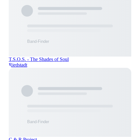
T.S.O.S. - The Shades of Soul
Riedstadt
C & R Project