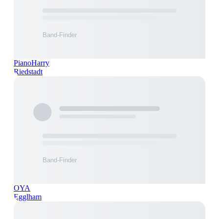
PianoHarry
Riedstadt
OYA
Egglham