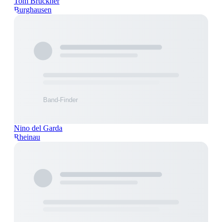
Tom Brückner
Burghausen
Nino del Garda
Rheinau