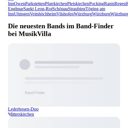
Inn
Owen
Parkstetten
Pfarrkirchen
Pleiskirchen
Pocking
Ranis
Regen
Englmar
Sankt Leon-Rot
Schönau
Straubing
Töging am
Inn
Uhingen
Veitshöchheim
Vilshofen
Würzburg
Würzburg
Würzbur
Die neuesten Bands im Band-Finder
bei MusikVilla
Lederhosen-Duo
Mitterskirchen