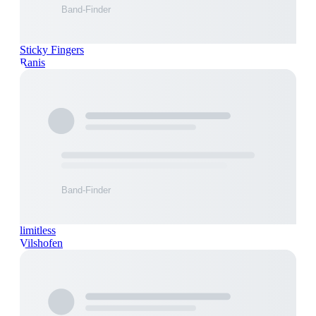
Sticky Fingers
Ranis
limitless
Vilshofen