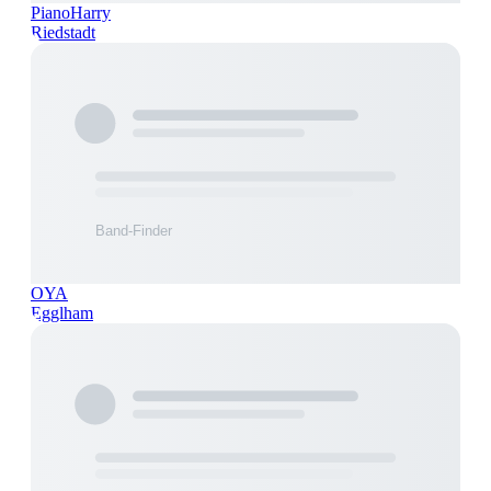
PianoHarry
Riedstadt
OYA
Egglham