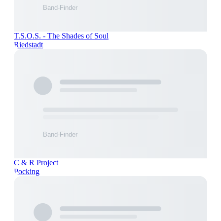
T.S.O.S. - The Shades of Soul
Riedstadt
C & R Project
Pocking