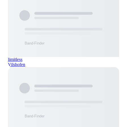
limitless
Vilshofen