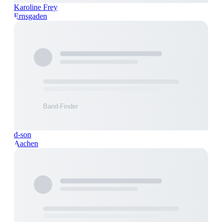
Karoline Frey
Ernsgaden
d-son
Aachen