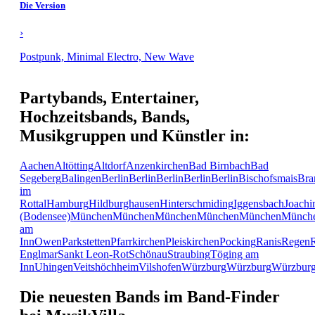
Die Version
›
Postpunk, Minimal Electro, New Wave
Partybands, Entertainer,
Hochzeitsbands, Bands,
Musikgruppen und Künstler in:
Aachen
Altötting
Altdorf
Anzenkirchen
Bad Birnbach
Bad
Segeberg
Balingen
Berlin
Berlin
Berlin
Berlin
Berlin
Bischofsmais
Bra
im
Rottal
Hamburg
Hildburghausen
Hinterschmiding
Iggensbach
Joachi
(Bodensee)
München
München
München
München
München
Münch
am
Inn
Owen
Parkstetten
Pfarrkirchen
Pleiskirchen
Pocking
Ranis
Regen
Englmar
Sankt Leon-Rot
Schönau
Straubing
Töging am
Inn
Uhingen
Veitshöchheim
Vilshofen
Würzburg
Würzburg
Würzbur
Die neuesten Bands im Band-Finder