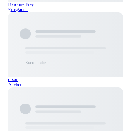
Karoline Frey
Ernsgaden
d-son
Aachen