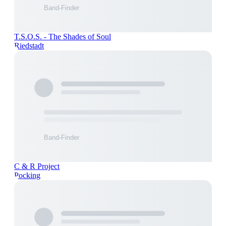
T.S.O.S. - The Shades of Soul
Riedstadt
C & R Project
Pocking