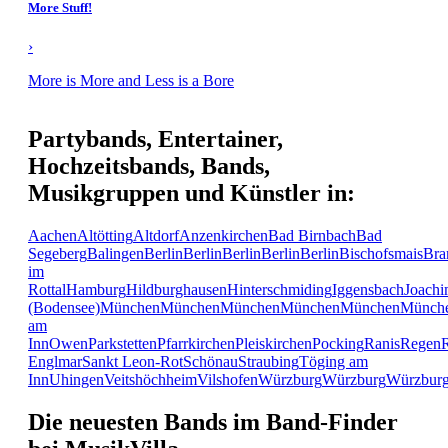
More Stuff!
›
More is More and Less is a Bore
Partybands, Entertainer,
Hochzeitsbands, Bands,
Musikgruppen und Künstler in:
Aachen
Altötting
Altdorf
Anzenkirchen
Bad Birnbach
Bad
Segeberg
Balingen
Berlin
Berlin
Berlin
Berlin
Berlin
Bischofsmais
Bra
im
Rottal
Hamburg
Hildburghausen
Hinterschmiding
Iggensbach
Joachi
(Bodensee)
München
München
München
München
München
Münch
am
Inn
Owen
Parkstetten
Pfarrkirchen
Pleiskirchen
Pocking
Ranis
Regen
Englmar
Sankt Leon-Rot
Schönau
Straubing
Töging am
Inn
Uhingen
Veitshöchheim
Vilshofen
Würzburg
Würzburg
Würzbur
Die neuesten Bands im Band-Finder