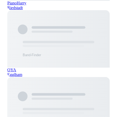
PianoHarry
Riedstadt
OYA
Egglham