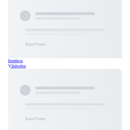
limitless
Vilshofen