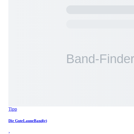
Tipp
Die GuteLauneBand(e)
›