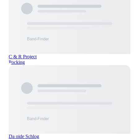
C & R Project
Pocking
Da oide Schlog