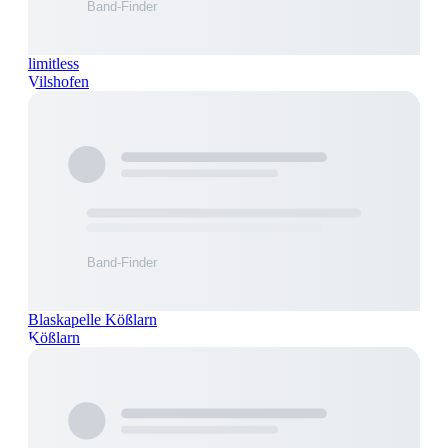
limitless
Vilshofen
Blaskapelle Kößlarn
Kößlarn