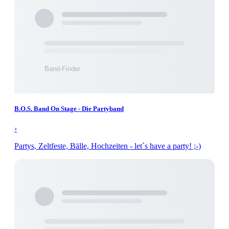
B.O.S. Band On Stage - Die Partyband
›
Partys, Zeltfeste, Bälle, Hochzeiten - let`s have a party! ;-)