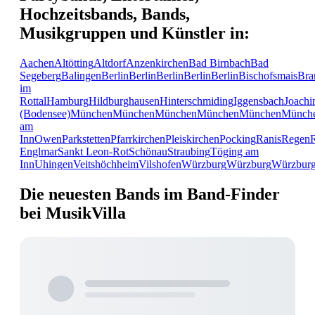
Hochzeitsbands, Bands,
Musikgruppen und Künstler in:
Aachen
Altötting
Altdorf
Anzenkirchen
Bad Birnbach
Bad
Segeberg
Balingen
Berlin
Berlin
Berlin
Berlin
Berlin
Bischofsmais
Bra
im
Rottal
Hamburg
Hildburghausen
Hinterschmiding
Iggensbach
Joachi
(Bodensee)
München
München
München
München
München
Münch
am
Inn
Owen
Parkstetten
Pfarrkirchen
Pleiskirchen
Pocking
Ranis
Regen
Englmar
Sankt Leon-Rot
Schönau
Straubing
Töging am
Inn
Uhingen
Veitshöchheim
Vilshofen
Würzburg
Würzburg
Würzbur
Die neuesten Bands im Band-Finder
bei MusikVilla