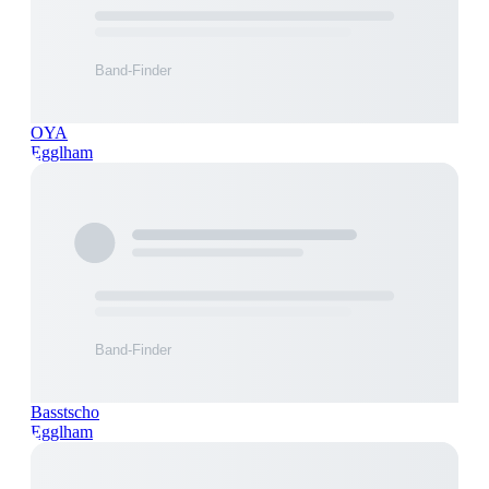
OYA
Egglham
Basstscho
Egglham