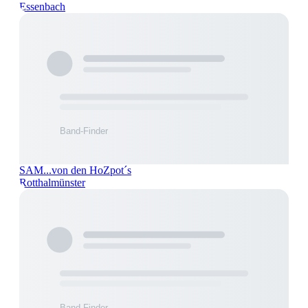
Essenbach
SAM...von den HoZpot´s
Rotthalmünster